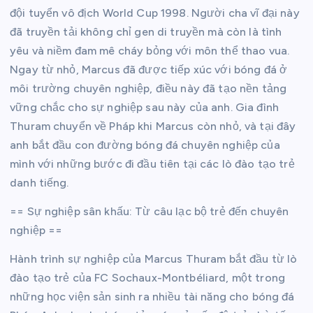
đội tuyển vô địch World Cup 1998. Người cha vĩ đại này
đã truyền tải không chỉ gen di truyền mà còn là tình
yêu và niềm đam mê cháy bỏng với môn thể thao vua.
Ngay từ nhỏ, Marcus đã được tiếp xúc với bóng đá ở
môi trường chuyên nghiệp, điều này đã tạo nền tảng
vững chắc cho sự nghiệp sau này của anh. Gia đình
Thuram chuyển về Pháp khi Marcus còn nhỏ, và tại đây
anh bắt đầu con đường bóng đá chuyên nghiệp của
mình với những bước đi đầu tiên tại các lò đào tạo trẻ
danh tiếng.
== Sự nghiệp sân khấu: Từ câu lạc bộ trẻ đến chuyên
nghiệp ==
Hành trình sự nghiệp của Marcus Thuram bắt đầu từ lò
đào tạo trẻ của FC Sochaux-Montbéliard, một trong
những học viện sản sinh ra nhiều tài năng cho bóng đá