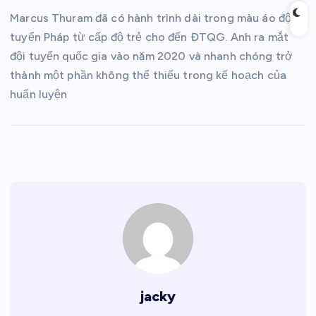
Marcus Thuram đã có hành trình dài trong màu áo đội
tuyển Pháp từ cấp độ trẻ cho đến ĐTQG. Anh ra mắt
đội tuyển quốc gia vào năm 2020 và nhanh chóng trở
thành một phần không thể thiếu trong kế hoạch của
huấn luyện
jacky