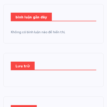
bình luận gần đây
Không có bình luận nào để hiển thị.
Lưu trữ