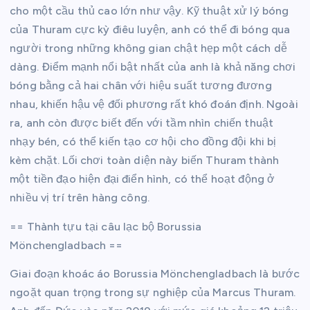
cho một cầu thủ cao lớn như vậy. Kỹ thuật xử lý bóng
của Thuram cực kỳ điêu luyện, anh có thể đi bóng qua
người trong những không gian chật hẹp một cách dễ
dàng. Điểm mạnh nổi bật nhất của anh là khả năng chơi
bóng bằng cả hai chân với hiệu suất tương đương
nhau, khiến hậu vệ đối phương rất khó đoán định. Ngoài
ra, anh còn được biết đến với tầm nhìn chiến thuật
nhạy bén, có thể kiến tạo cơ hội cho đồng đội khi bị
kèm chặt. Lối chơi toàn diện này biến Thuram thành
một tiền đạo hiện đại điển hình, có thể hoạt động ở
nhiều vị trí trên hàng công.
== Thành tựu tại câu lạc bộ Borussia
Mönchengladbach ==
Giai đoạn khoác áo Borussia Mönchengladbach là bước
ngoặt quan trọng trong sự nghiệp của Marcus Thuram.