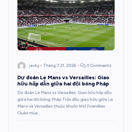
g
b
à
i
v
jacky
Tháng 7 21, 2026
0 Comments
Dự đoán Le Mans vs Versailles: Giao
i
hữu hấp dẫn giữa hai đội bóng Pháp
Dự đoán Le Mans vs Versailles: Giao hữu hấp dẫn
ế
giữa hai đội bóng Pháp Trận đấu giao hữu giữa Le
Mans và Versailles thuộc khuôn khổ Friendlies
t
Clubs mùa…