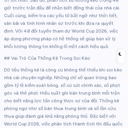
trị tốt nhất. Sau đó, phân tích xu hướng kèo trong 48
giờ trước trận đấu để nhận biết động thái của nhà cái.
Cuối cùng, kiểm tra các yếu tố bất ngờ như thời tiết,
sân bãi và tình hình nhân sự trước khi đưa ra quyết
định. Với 48 đội tuyển tham dự World Cup 2026, việc
áp dụng phương pháp có hệ thống sẽ giúp bạn xử lý
khối lượng thông tin khổng lồ một cách hiệu quả.
## Vai Trò Của Thống Kê Trong Soi Kèo
Dữ liệu thống kê là công cụ không thể thiếu khi soi kèo
nhà cái chuyên nghiệp. Những chỉ số quan trọng bao
gồm tỷ lệ kiểm soát bóng, số cú sút chính xác, số phạt
góc và thẻ phạt. Hiệu suất ghi bàn trung bình mỗi trận
cho biết năng lực tấn công thực sự của đội. Thống kê
phòng ngự như số bàn thua trung bình và số lần cứu
thua giúp đánh giá khả năng phòng thủ. Đặc biệt với
World Cup 2026, việc phân tích thành tích thi đấu quốc