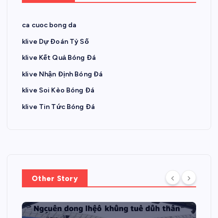
ca cuoc bong da
klive Dự Đoán Tỷ Số
klive Kết Quả Bóng Đá
klive Nhận Định Bóng Đá
klive Soi Kèo Bóng Đá
klive Tin Tức Bóng Đá
Other Story