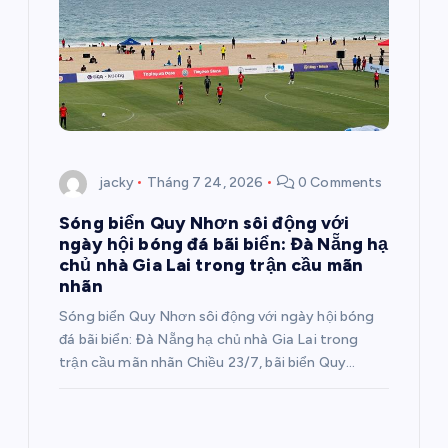
ớ
n
g
b
jacky
Tháng 7 24, 2026
0 Comments
à
Sóng biển Quy Nhơn sôi động với
ngày hội bóng đá bãi biển: Đà Nẵng hạ
i
chủ nhà Gia Lai trong trận cầu mãn
nhãn
v
Sóng biển Quy Nhơn sôi động với ngày hội bóng
đá bãi biển: Đà Nẵng hạ chủ nhà Gia Lai trong
i
trận cầu mãn nhãn Chiều 23/7, bãi biển Quy…
ế