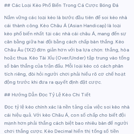
## Các Loại Kèo Phổ Biến Trong Cá Cược Bóng Đá
Nắm vững các loại kèo là bước đầu tiên để soi kèo nhà
cái thành công. Kèo Châu Á (Asian Handicap) là loại
kèo phổ biến nhất tại các nhà cái châu Á, mang đến sự
cân bằng giữa hai đội bằng cách chấp bàn thắng. Kèo
Châu Âu (1X2) đơn giản hơn với ba lựa chọn: thắng, hòa
hoặc thua. Kèo Tài Xỉu (Over/Under) tập trung vào tổng
số bàn thắng của trận đấu. Mỗi loại kèo có cách phân
tích riêng, đòi hỏi người chơi phải hiểu rõ cơ chế hoạt
động trước khi đưa ra quyết định đặt cược.
## Hướng Dẫn Đọc Tỷ Lệ Kèo Chi Tiết
Đọc tỷ lệ kèo chính xác là nền tảng của việc soi kèo nhà
cái hiệu quả. Với kèo Châu Á, con số chấp cho biết đội
mạnh hơn phải thắng cách biệt bao nhiêu bàn để người
chơi thắng cược. Kèo Decimal hiển thị tổng số tiền