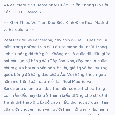
= Real Madrid vs Barcelona: Cuộc Chiến Không Có Hồi
Kết Tại El Clásico =
== Giới Thiệu Về Trận Đấu Siêu Kinh Điển Real Madrid
vs Barcelona ==
Real Madrid vs Barcelona, hay còn gọi là El Clásico, là
một trong những trận đấu được mong đợi nhất trong
lịch sử bóng đá thế giới. Không chỉ là cuộc đối đầu giữa
hai câu lạc bộ hàng đầu Tây Ban Nha, đây còn là cuộc
chiến giữa hai nền văn hóa, hai hệ giá trị và hai cường
quốc bóng đá hàng đầu châu Âu. Với hàng triệu người
hâm mộ trên toàn cầu, mỗi lần Real Madrid và
Barcelona chạm trán đều tạo nên cơn sốt chưa từng
có. Trận đấu này đã trở thành biểu tượng cho sự cạnh
tranh thể thao ở cấp độ cao nhất, thu hút sự quan tâm
của giới chuyên môn và người hâm mộ trên khắp hành