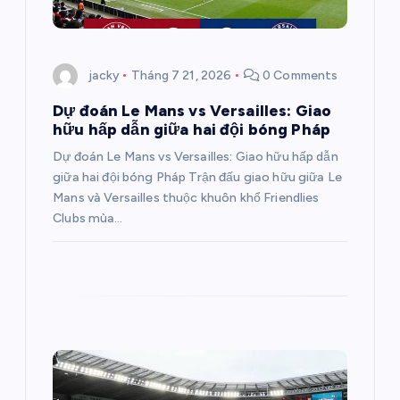
g
b
jacky
Tháng 7 21, 2026
0 Comments
à
Dự đoán Le Mans vs Versailles: Giao
hữu hấp dẫn giữa hai đội bóng Pháp
i
Dự đoán Le Mans vs Versailles: Giao hữu hấp dẫn
v
giữa hai đội bóng Pháp Trận đấu giao hữu giữa Le
Mans và Versailles thuộc khuôn khổ Friendlies
i
Clubs mùa…
ế
t