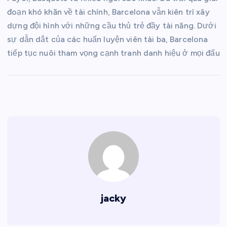
đoạn khó khăn về tài chính, Barcelona vẫn kiên trì xây
dựng đội hình với những cầu thủ trẻ đầy tài năng. Dưới
sự dẫn dắt của các huấn luyện viên tài ba, Barcelona
tiếp tục nuôi tham vọng cạnh tranh danh hiệu ở mọi đấu
jacky