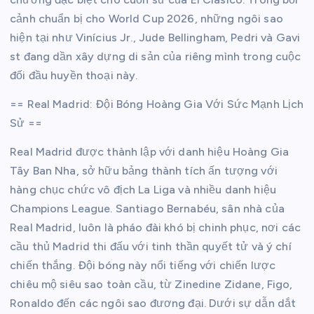
cảnh chuẩn bị cho World Cup 2026, những ngôi sao
hiện tại như Vinícius Jr., Jude Bellingham, Pedri và Gavi
st đang dần xây dựng di sản của riêng mình trong cuộc
đối đầu huyền thoại này.
== Real Madrid: Đội Bóng Hoàng Gia Với Sức Mạnh Lịch
Sử ==
Real Madrid được thành lập với danh hiệu Hoàng Gia
Tây Ban Nha, sở hữu bảng thành tích ấn tượng với
hàng chục chức vô địch La Liga và nhiều danh hiệu
Champions League. Santiago Bernabéu, sân nhà của
Real Madrid, luôn là pháo đài khó bị chinh phục, nơi các
cầu thủ Madrid thi đấu với tinh thần quyết tử và ý chí
chiến thắng. Đội bóng này nổi tiếng với chiến lược
chiêu mộ siêu sao toàn cầu, từ Zinedine Zidane, Figo,
Ronaldo đến các ngôi sao đương đại. Dưới sự dẫn dắt