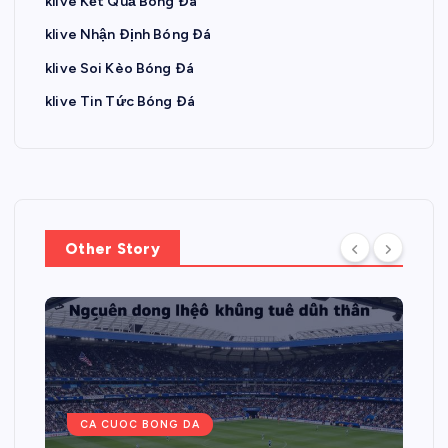
klive Kết Quả Bóng Đá
klive Nhận Định Bóng Đá
klive Soi Kèo Bóng Đá
klive Tin Tức Bóng Đá
Other Story
CA CUOC BONG DA