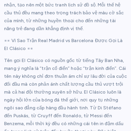
nhận, tạo nên một bức tranh lịch sử đồ sộ. Mỗi thế hệ
cầu thủ đều mang theo trọng trách bảo vệ màu cờ sắc
của mình, từ những huyền thoại cho đến những tài
năng trẻ đang dần khẳng định vị thế.
== Vì Sao Trận Real Madrid vs Barcelona Được Gọi Là
El Clásico ==
Tên gọi El Clásico có nguồn gốc từ tiếng Tây Ban Nha,
mang ý nghĩa là “trận cổ điển” hoặc “trận kinh điển”. Cái
tên này không chỉ đơn thuần ám chỉ sự lâu đời của cuộc
đối đầu mà còn phản ánh chất lượng cầu thủ vượt trội
mà cả hai đội thường xuyên sở hữu. El Clásico luôn là
ngày hội lớn của bóng đá thế giới, nơi quy tụ những
ngôi sao đẳng cấp hàng đầu hành tinh. Từ Di Stéfano
đến Puskás, từ Cruyff đến Ronaldo, từ Messi đến
Benzema, mỗi thời kỳ đều có những cái tên in đậm dấu