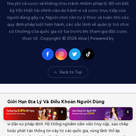
thu phí cá cược và không chịu trách nhiệm pháp lý đối với bất
kỳ tổn thất tài chính nào do hành vi cá cược trực tiếp của
người dùng gây ra. Người chơi cần tự ý thức và tuân thủ các
quy định pháp luật hiện hành, các sắc lệnh về quản lý trò chơi
có thưởng của quốc gia sở tại trước khi tham gia đặt cược
thực tế. .Copyright © 2026 klive | Powered by
Back to Top
Giới Hạn Địa Lý Và Điều Khoản Người Dùng
Dịch vụ và các bộ lọc thông số của chúng tôi chỉ cung cấp cho đối
x
x
tượng người dùng từ đủ 18 tuổi trở lên, có đầy đủ năng lực hành
vi dân sự pháp định. Hệ thống nghiêm cấm việc truy cập, sao chép
hoặc phát tán thông tin này từ các quốc gia, vùng lãnh thổ áp