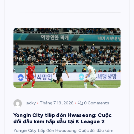
jacky
Tháng 7 19, 2026
0 Comments
Yongin City tiếp đón Hwaseong: Cuộc
đối đầu kém hấp dẫu tại K League 2
Yongin City tiếp đón Hwaseong: Cuộc đối đầu kém