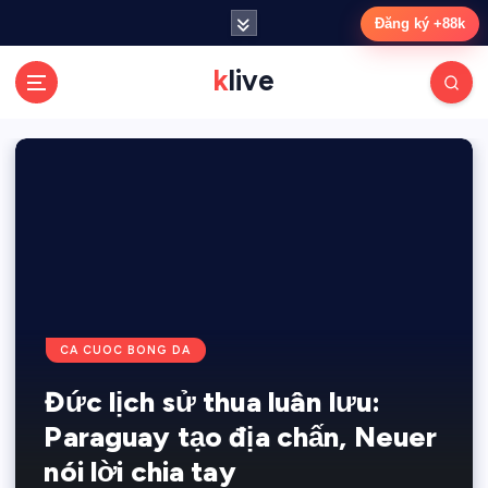
S
Đăng ký +88k
k
i
klive
p
t
o
c
o
n
t
e
n
t
CA CUOC BONG DA
CA CUOC BONG DA
CA CUOC BONG DA
CA CUOC BONG DA
CA CUOC BONG DA
CA CUOC BONG DA
Sóng biển Quy Nhơn sôi động
Cơn ác mộng luân lưu đầu tiên
với ngày hội bóng đá bãi biển:
Chelsea: ‘Người đông nhưng
Đức lịch sử thua luân lưu:
của người Đức: Paraguay làm
Michael Carrick – Người mở
Man City đặt cược tương lai:
Đà Nẵng hạ chủ nhà Gia Lai
không thể đánh trận’, bài toán
Paraguay tạo địa chấn, Neuer
nên lịch sử tại World Cup
cánh cửa mơ ước cho “gà
“Cuộc đua” giành Ayyoub
trong trận cầu mãn nhãn
nan giải của Xabi Alonso
nói lời chia tay
2026
nhà” MU
Bouaddi mới chỉ bắt đầu