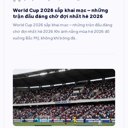
World Cup 2026 sắp khai mạc – những
trận đấu đáng chờ đợi nhất hè 2026
World Cup 2026 sắp khai mạc – những trận đấu đáng
chờ đợi nhất hè 2026 Khi ánh nắng mùa hè 2026 đổ
xuống Bắc Mỹ, không khí bóng đá…