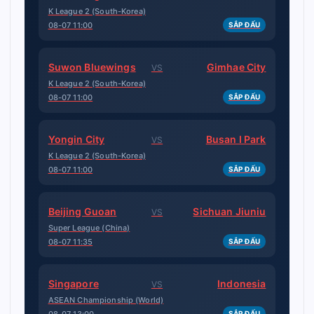
K League 2 (South-Korea)
08-07 11:00
SẮP ĐẤU
Suwon Bluewings
Gimhae City
VS
K League 2 (South-Korea)
08-07 11:00
SẮP ĐẤU
Yongin City
Busan I Park
VS
K League 2 (South-Korea)
08-07 11:00
SẮP ĐẤU
Beijing Guoan
Sichuan Jiuniu
VS
Super League (China)
08-07 11:35
SẮP ĐẤU
Singapore
Indonesia
VS
ASEAN Championship (World)
08-07 13:00
SẮP ĐẤU