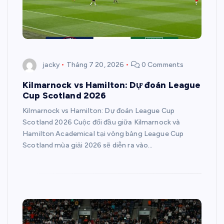
jacky
Tháng 7 20, 2026
0 Comments
Kilmarnock vs Hamilton: Dự đoán League
Cup Scotland 2026
Kilmarnock vs Hamilton: Dự đoán League Cup
Scotland 2026 Cuộc đối đầu giữa Kilmarnock và
Hamilton Academical tại vòng bảng League Cup
Scotland mùa giải 2026 sẽ diễn ra vào…