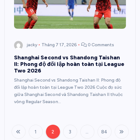
jacky
Tháng 7 17, 2026
0 Comments
Shanghai Second vs Shandong Taishan
II: Phong độ đối lập hoàn toàn tại League
Two 2026
Shanghai Second vs Shandong Taishan II: Phong độ
đối lập hoàn toàn tại League Two 2026 Cuộc đọ sức
giữa Shanghai Second và Shandong Taishan II thuộc
vòng Regular Season…
1
2
3
…
84
P