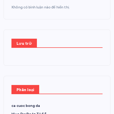
Không có bình luận nào để hiển thị.
Lưu trữ
Phân loại
ca cuoc bong da