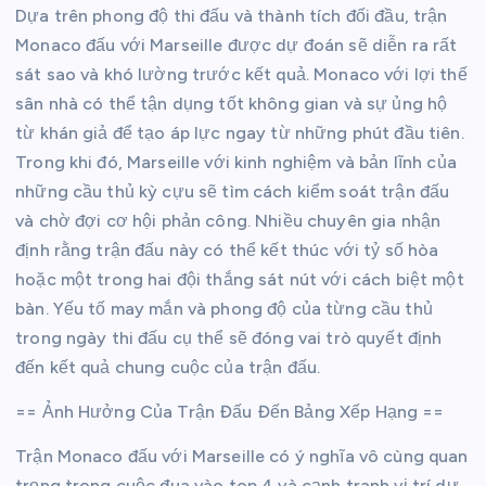
Dựa trên phong độ thi đấu và thành tích đối đầu, trận
Monaco đấu với Marseille được dự đoán sẽ diễn ra rất
sát sao và khó lường trước kết quả. Monaco với lợi thế
sân nhà có thể tận dụng tốt không gian và sự ủng hộ
từ khán giả để tạo áp lực ngay từ những phút đầu tiên.
Trong khi đó, Marseille với kinh nghiệm và bản lĩnh của
những cầu thủ kỳ cựu sẽ tìm cách kiểm soát trận đấu
và chờ đợi cơ hội phản công. Nhiều chuyên gia nhận
định rằng trận đấu này có thể kết thúc với tỷ số hòa
hoặc một trong hai đội thắng sát nút với cách biệt một
bàn. Yếu tố may mắn và phong độ của từng cầu thủ
trong ngày thi đấu cụ thể sẽ đóng vai trò quyết định
đến kết quả chung cuộc của trận đấu.
== Ảnh Hưởng Của Trận Đấu Đến Bảng Xếp Hạng ==
Trận Monaco đấu với Marseille có ý nghĩa vô cùng quan
trọng trong cuộc đua vào top 4 và cạnh tranh vị trí dự