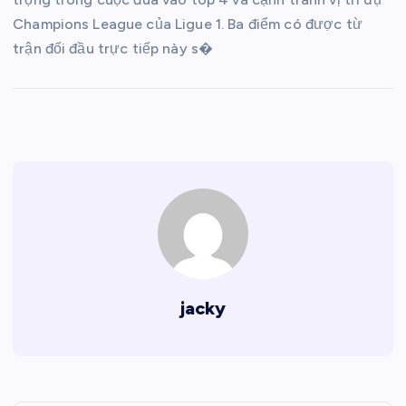
Champions League của Ligue 1. Ba điểm có được từ
trận đối đầu trực tiếp này s�
jacky