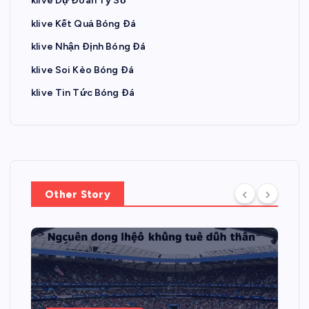
klive Dự Đoán Tỷ Số
klive Kết Quả Bóng Đá
klive Nhận Định Bóng Đá
klive Soi Kèo Bóng Đá
klive Tin Tức Bóng Đá
Other Story