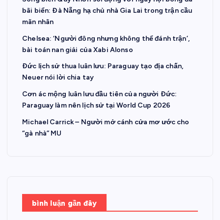
bãi biển: Đà Nẵng hạ chủ nhà Gia Lai trong trận cầu
mãn nhãn
Chelsea: ‘Người đông nhưng không thể đánh trận’,
bài toán nan giải của Xabi Alonso
Đức lịch sử thua luân lưu: Paraguay tạo địa chấn,
Neuer nói lời chia tay
Cơn ác mộng luân lưu đầu tiên của người Đức:
Paraguay làm nên lịch sử tại World Cup 2026
Michael Carrick – Người mở cánh cửa mơ ước cho
“gà nhà” MU
bình luận gần đây