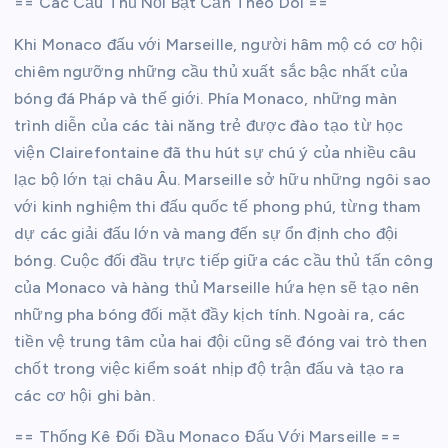
== Các Cầu Thủ Nổi Bật Cần Theo Dõi ==
Khi Monaco đấu với Marseille, người hâm mộ có cơ hội
chiêm ngưỡng những cầu thủ xuất sắc bậc nhất của
bóng đá Pháp và thế giới. Phía Monaco, những màn
trình diễn của các tài năng trẻ được đào tạo từ học
viện Clairefontaine đã thu hút sự chú ý của nhiều câu
lạc bộ lớn tại châu Âu. Marseille sở hữu những ngôi sao
với kinh nghiệm thi đấu quốc tế phong phú, từng tham
dự các giải đấu lớn và mang đến sự ổn định cho đội
bóng. Cuộc đối đầu trực tiếp giữa các cầu thủ tấn công
của Monaco và hàng thủ Marseille hứa hẹn sẽ tạo nên
những pha bóng đối mặt đầy kịch tính. Ngoài ra, các
tiền vệ trung tâm của hai đội cũng sẽ đóng vai trò then
chốt trong việc kiểm soát nhịp độ trận đấu và tạo ra
các cơ hội ghi bàn.
== Thống Kê Đối Đầu Monaco Đấu Với Marseille ==