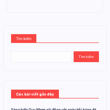
Tìm kiếm
Tìm kiếm
Các bài viết gần đây
Sóng biển Quy Nhơn sôi động với ngày hội bóng đá