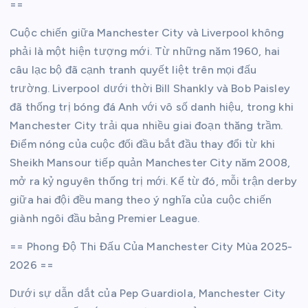
==
Cuộc chiến giữa Manchester City và Liverpool không
phải là một hiện tượng mới. Từ những năm 1960, hai
câu lạc bộ đã cạnh tranh quyết liệt trên mọi đấu
trường. Liverpool dưới thời Bill Shankly và Bob Paisley
đã thống trị bóng đá Anh với vô số danh hiệu, trong khi
Manchester City trải qua nhiều giai đoạn thăng trầm.
Điểm nóng của cuộc đối đầu bắt đầu thay đổi từ khi
Sheikh Mansour tiếp quản Manchester City năm 2008,
mở ra kỷ nguyên thống trị mới. Kể từ đó, mỗi trận derby
giữa hai đội đều mang theo ý nghĩa của cuộc chiến
giành ngôi đầu bảng Premier League.
== Phong Độ Thi Đấu Của Manchester City Mùa 2025-
2026 ==
Dưới sự dẫn dắt của Pep Guardiola, Manchester City