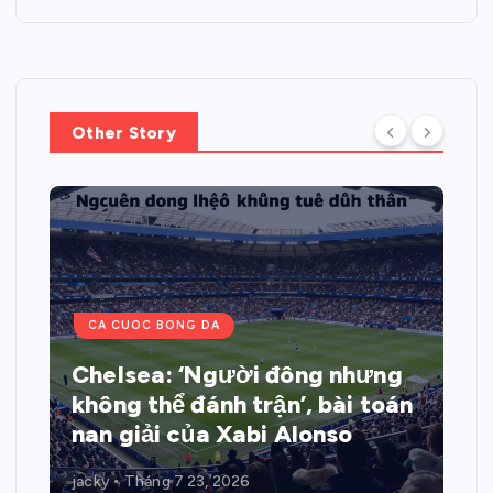
Other Story
CA CUOC BONG DA
Chelsea: ‘Người đông nhưng
không thể đánh trận’, bài toán
nan giải của Xabi Alonso
jacky
Tháng 7 23, 2026