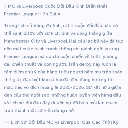
= MC vs Liverpool: Cuộc Đối Đầu Kinh Điển Nhất
Premier League Hiện Đại =
Trong lịch sử bóng đá Anh, rất ít cuộc đối đầu nào có
thể sánh được với sự kịch tính và căng thẳng giữa
Manchester City và Liverpool. Hai câu lạc bộ này đã tạo
nên một cuộc cạnh tranh không chỉ giành ngôi vương
Premier League mà còn là cuộc chiến về triết lý bóng
đá, chiến thuật và con người. Trận derby này luôn là
tâm điểm chú ý của hàng triệu người hâm mộ trên toàn
thế giới, đặc biệt khi cả hai đội đều đang hướng tới
mục tiêu vô địch mùa giải 2025-2026. Sự kết hợp giữa
dàn cầu thủ ngôi sao, những huấn luyện viên hàng đầu
và lịch sử đối đầu đầy duyên nợ đã biến mỗi lần chạm
trán thành một sự kiện đáng nhớ.
== Lịch Sử Đối Đầu MC vs Liverpool Qua Các Thời Kỳ