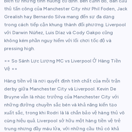
biến từ những tình huống cố định. Bên cạnh đó, dàn cầu
thủ tấn công của Manchester City như Phil Foden, Jack
Grealish hay Bernardo Silva mang đến sự đa dạng
trong cách tiếp cận khung thành đối phương. Liverpool
với Darwin Núñez, Luis Díaz và Cody Gakpo cũng
không kém phần nguy hiểm với lối chơi tốc độ và
pressing high.
== So Sánh Lực Lượng MC vs Liverpool Ở Hàng Tiền
Vệ ==
Hàng tiền vệ là nơi quyết định tính chất của mỗi trận
derby giữa Manchester City và Liverpool. Kevin De
Bruyne vẫn là nhạc trưởng của Manchester City với
những đường chuyền sắc bén và khả năng kiến tạo
xuất sắc, trong khi Rodri là lá chắn bảo vệ hàng thủ vô
cùng hiệu quả. Liverpool sở hữu một hàng tiền vệ trẻ
trung nhưng đầy máu lửa, với những cầu thủ có khả