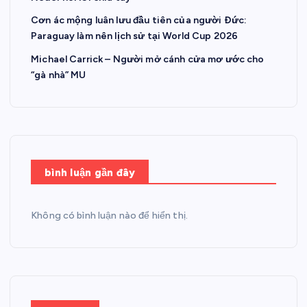
Cơn ác mộng luân lưu đầu tiên của người Đức:
Paraguay làm nên lịch sử tại World Cup 2026
Michael Carrick – Người mở cánh cửa mơ ước cho
“gà nhà” MU
bình luận gần đây
Không có bình luận nào để hiển thị.