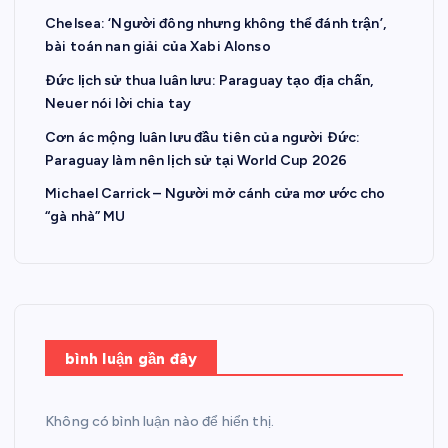
Chelsea: ‘Người đông nhưng không thể đánh trận’,
bài toán nan giải của Xabi Alonso
Đức lịch sử thua luân lưu: Paraguay tạo địa chấn,
Neuer nói lời chia tay
Cơn ác mộng luân lưu đầu tiên của người Đức:
Paraguay làm nên lịch sử tại World Cup 2026
Michael Carrick – Người mở cánh cửa mơ ước cho
“gà nhà” MU
bình luận gần đây
Không có bình luận nào để hiển thị.