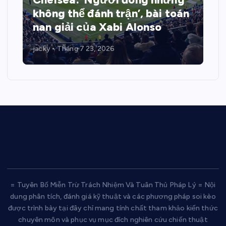
không thể đánh trận’, bài toán
nan giải của Xabi Alonso
jacky
Tháng 7 23, 2026
= Tuyên Bố Miễn Trừ Trách Nhiệm Và Tuân Thủ Pháp Lý = Nội
dung phân tích, đánh giá kỹ thuật và các phương pháp soi kèo
được trình bày tại đây chỉ mang tính chất tham khảo kiến thức
chuyên môn và phục vụ mục đích nghiên cứu chiến thuật