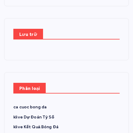
Lưu trữ
Phân loại
ca cuoc bong da
klive Dự Đoán Tỷ Số
klive Kết Quả Bóng Đá