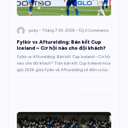
à
i
jacky
Tháng 7 20, 2026
0 Comments
v
Fylkir vs Afturelding: Bán kết Cup
Iceland – Cơ hội nào cho đội khách?
i
Fylkir vs Afturelding: Bán kết Cup Iceland – Cơ hội
nào cho đội khách? Trận bán kết Cup Iceland mùa
ế
giải 2026 giữa Fylkir và Afturelding sẽ diễn ra lúc…
t