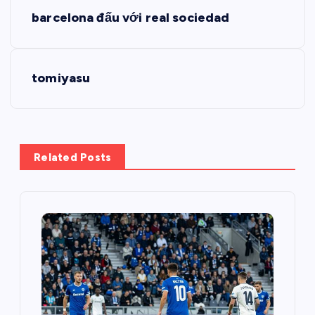
Đ
barcelona đấu với real sociedad
i
ề
tomiyasu
u
h
Related Posts
ư
ớ
n
g
b