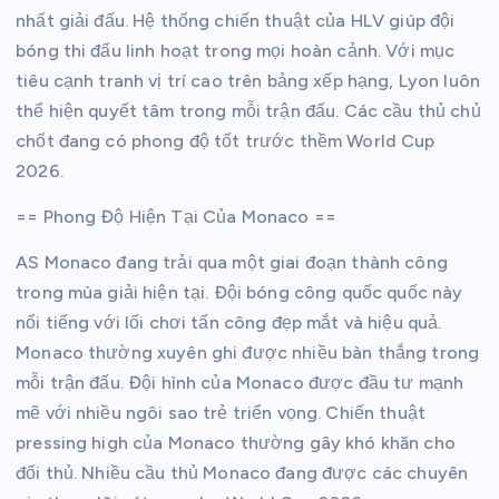
nhất giải đấu. Hệ thống chiến thuật của HLV giúp đội
bóng thi đấu linh hoạt trong mọi hoàn cảnh. Với mục
tiêu cạnh tranh vị trí cao trên bảng xếp hạng, Lyon luôn
thể hiện quyết tâm trong mỗi trận đấu. Các cầu thủ chủ
chốt đang có phong độ tốt trước thềm World Cup
2026.
== Phong Độ Hiện Tại Của Monaco ==
AS Monaco đang trải qua một giai đoạn thành công
trong mùa giải hiện tại. Đội bóng công quốc quốc này
nổi tiếng với lối chơi tấn công đẹp mắt và hiệu quả.
Monaco thường xuyên ghi được nhiều bàn thắng trong
mỗi trận đấu. Đội hình của Monaco được đầu tư mạnh
mẽ với nhiều ngôi sao trẻ triển vọng. Chiến thuật
pressing high của Monaco thường gây khó khăn cho
đối thủ. Nhiều cầu thủ Monaco đang được các chuyên