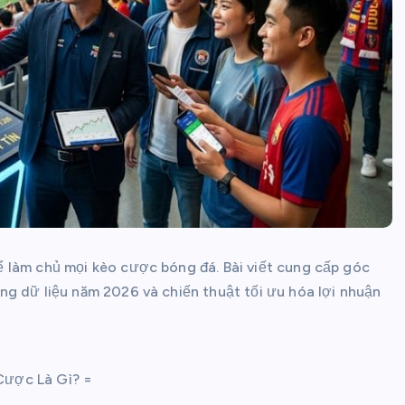
 làm chủ mọi kèo cược bóng đá. Bài viết cung cấp góc
g dữ liệu năm 2026 và chiến thuật tối ưu hóa lợi nhuận
Cược Là Gì? =