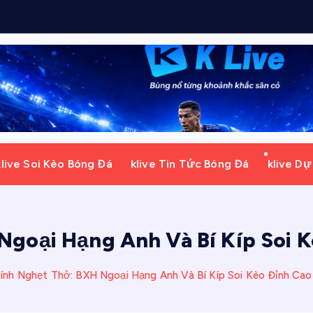
klive Soi Kèo Bóng Đá
klive Tin Tức Bóng Đá
klive D
Ngoại Hạng Anh Và Bí Kíp Soi 
Tính Nghẹt Thở: BXH Ngoại Hạng Anh Và Bí Kíp Soi Kèo Đỉnh Ca