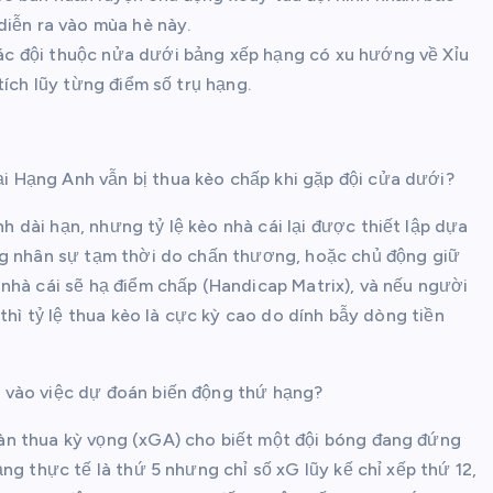
diễn ra vào mùa hè này.
c đội thuộc nửa dưới bảng xếp hạng có xu hướng về Xỉu
tích lũy từng điểm số trụ hạng.
 Hạng Anh vẫn bị thua kèo chấp khi gặp đội cửa dưới?
dài hạn, nhưng tỷ lệ kèo nhà cái lại được thiết lập dựa
ng nhân sự tạm thời do chấn thương, hoặc chủ động giữ
nhà cái sẽ hạ điểm chấp (Handicap Matrix), và nếu người
thì tỷ lệ thua kèo là cực kỳ cao do dính bẫy dòng tiền
 vào việc dự đoán biến động thứ hạng?
àn thua kỳ vọng (xGA) cho biết một đội bóng đang đứng
ng thực tế là thứ 5 nhưng chỉ số xG lũy kế chỉ xếp thứ 12,