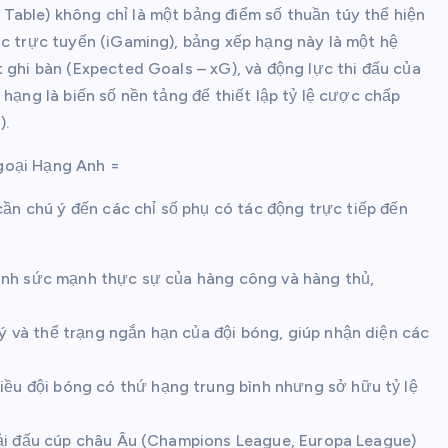
Table) không chỉ là một bảng điểm số thuần túy thể hiện
ợc trực tuyến (iGaming), bảng xếp hạng này là một hệ
 ghi bàn (Expected Goals – xG), và động lực thi đấu của
 hạng là biến số nền tảng để thiết lập tỷ lệ cược chấp
).
goại Hạng Anh =
 cần chú ý đến các chỉ số phụ có tác động trực tiếp đến
ánh sức mạnh thực sự của hàng công và hàng thủ,
 và thể trạng ngắn hạn của đội bóng, giúp nhận diện các
ều đội bóng có thứ hạng trung bình nhưng sở hữu tỷ lệ
ải đấu cúp châu Âu (Champions League, Europa League)