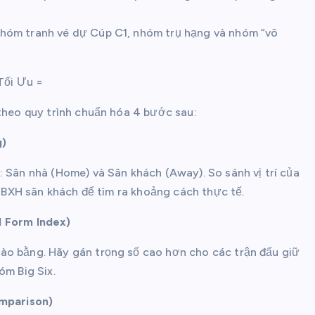
nhóm tranh vé dự Cúp C1, nhóm trụ hạng và nhóm “vô
Tối Ưu =
 theo quy trình chuẩn hóa 4 bước sau:
g)
: Sân nhà (Home) và Sân khách (Away). So sánh vị trí của
ên BXH sân khách để tìm ra khoảng cách thực tế.
d Form Index)
ào bằng. Hãy gán trọng số cao hơn cho các trận đấu giữ
óm Big Six.
omparison)