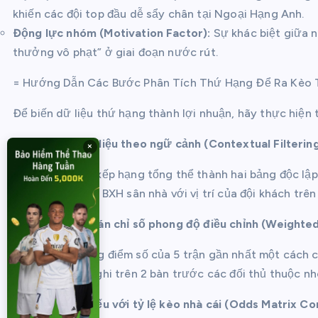
khiến các đội top đầu dễ sẩy chân tại Ngoại Hạng Anh.
Động lực nhóm (Motivation Factor):
Sự khác biệt giữa 
thưởng vô phạt” ở giai đoạn nước rút.
= Hướng Dẫn Các Bước Phân Tích Thứ Hạng Để Ra Kèo 
Để biến dữ liệu thứ hạng thành lợi nhuận, hãy thực hiện
Bước 1: Lọc dữ liệu theo ngữ cảnh (Contextual Filterin
×
Tách biệt bảng xếp hạng tổng thể thành hai bảng độc lập
đội chủ nhà trên BXH sân nhà với vị trí của đội khách tr
Bước 2: Tính toán chỉ số phong độ điều chỉnh (Weighte
Không xem trọng điểm số của 5 trận gần nhất một cách c
sạch lưới hoặc ghi trên 2 bàn trước các đối thủ thuộc nh
Bước 3: Đối chiếu với tỷ lệ kèo nhà cái (Odds Matrix C