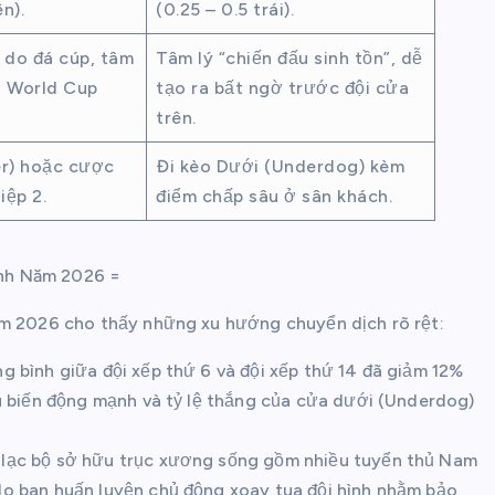
ên).
(0.25 – 0.5 trái).
c do đá cúp, tâm
Tâm lý “chiến đấu sinh tồn”, dễ
o World Cup
tạo ra bất ngờ trước đội cửa
trên.
er) hoặc cược
Đi kèo Dưới (Underdog) kèm
iệp 2.
điểm chấp sâu ở sân khách.
nh Năm 2026 =
ăm 2026 cho thấy những xu hướng chuyển dịch rõ rệt:
 bình giữa đội xếp thứ 6 và đội xếp thứ 14 đã giảm 12%
u biến động mạnh và tỷ lệ thắng của cửa dưới (Underdog)
 lạc bộ sở hữu trục xương sống gồm nhiều tuyển thủ Nam
o ban huấn luyện chủ động xoay tua đội hình nhằm bảo