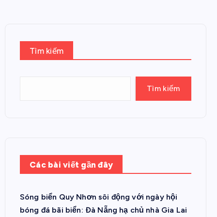
Tìm kiếm
Tìm kiếm
Các bài viết gần đây
Sóng biển Quy Nhơn sôi động với ngày hội
bóng đá bãi biển: Đà Nẵng hạ chủ nhà Gia Lai