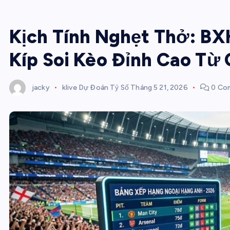
Kịch Tính Nghẹt Thở: BX
Kíp Soi Kèo Đỉnh Cao Từ
jacky
klive Dự Đoán Tỷ Số
Tháng 5 21, 2026
0 Co