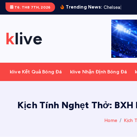
S
Trending News:
C
h
e
l
s
e
a
:
‘
N
g
ư
ờ
i
T6. TH8 7TH, 2026
k
i
p
klive
t
o
c
o
n
klive Kết Quả Bóng Đá
klive Nhận Định Bóng Đá
t
e
n
Kịch Tính Nghẹt Thở: BXH 
t
Home
Kịch 