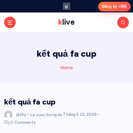
S
Đăng ký +88k
k
i
klive
p
t
o
c
kết quả fa cup
o
n
t
Home
e
n
t
kết quả fa cup
jacky
ca cuoc bong da
Tháng 5 23, 2026
0 Comments