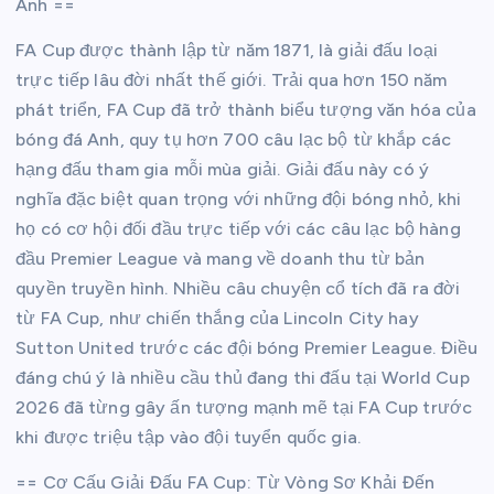
Anh ==
FA Cup được thành lập từ năm 1871, là giải đấu loại
trực tiếp lâu đời nhất thế giới. Trải qua hơn 150 năm
phát triển, FA Cup đã trở thành biểu tượng văn hóa của
bóng đá Anh, quy tụ hơn 700 câu lạc bộ từ khắp các
hạng đấu tham gia mỗi mùa giải. Giải đấu này có ý
nghĩa đặc biệt quan trọng với những đội bóng nhỏ, khi
họ có cơ hội đối đầu trực tiếp với các câu lạc bộ hàng
đầu Premier League và mang về doanh thu từ bản
quyền truyền hình. Nhiều câu chuyện cổ tích đã ra đời
từ FA Cup, như chiến thắng của Lincoln City hay
Sutton United trước các đội bóng Premier League. Điều
đáng chú ý là nhiều cầu thủ đang thi đấu tại World Cup
2026 đã từng gây ấn tượng mạnh mẽ tại FA Cup trước
khi được triệu tập vào đội tuyển quốc gia.
== Cơ Cấu Giải Đấu FA Cup: Từ Vòng Sơ Khải Đến