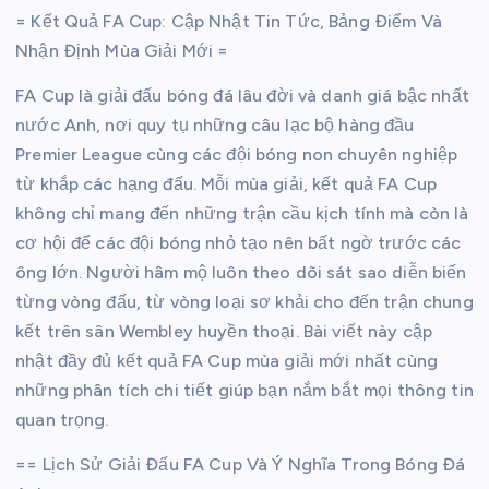
= Kết Quả FA Cup: Cập Nhật Tin Tức, Bảng Điểm Và
Nhận Định Mùa Giải Mới =
FA Cup là giải đấu bóng đá lâu đời và danh giá bậc nhất
nước Anh, nơi quy tụ những câu lạc bộ hàng đầu
Premier League cùng các đội bóng non chuyên nghiệp
từ khắp các hạng đấu. Mỗi mùa giải, kết quả FA Cup
không chỉ mang đến những trận cầu kịch tính mà còn là
cơ hội để các đội bóng nhỏ tạo nên bất ngờ trước các
ông lớn. Người hâm mộ luôn theo dõi sát sao diễn biến
từng vòng đấu, từ vòng loại sơ khải cho đến trận chung
kết trên sân Wembley huyền thoại. Bài viết này cập
nhật đầy đủ kết quả FA Cup mùa giải mới nhất cùng
những phân tích chi tiết giúp bạn nắm bắt mọi thông tin
quan trọng.
== Lịch Sử Giải Đấu FA Cup Và Ý Nghĩa Trong Bóng Đá