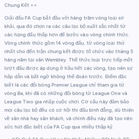
Chung Kết ==
Giải đấu FA Cup bắt đầu với hàng trăm vòng loại sơ
khải, qua đó chọn ra các câu lạc bộ xuất sắc nhất từ
các hạng đấu thấp hơn để bước vào vòng chính thức.
Vòng chính thức gồm 14 vòng đấu, từ vòng loại thứ
nhất cho đến trận chung kết được tổ chức vào tháng 5
hàng năm tại sân Wembley. Thể thức loại trực tiếp một
lượt đấu được áp dụng ở hầu hết các vòng, tạo nên sự
hấp dẫn và bất ngờ không thể đoán trước. Điểm đặc
biệt là các đội bóng Premier League chỉ tham gia từ
vòng Ba, khi đã có những đội bóng từ League One và
League Two gia nhập cuộc chơi. Cơ cấu này đảm bảo
mọi câu lạc bộ đều có cơ hội thi đấu bình đẳng, dù thiên
về sân nhà hay sân khách, và chính điều này đã tạo nên
sức hút đặc biệt của FA Cup qua nhiều thập kỷ.