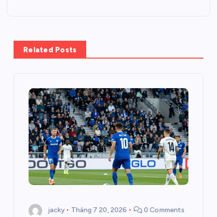
u
h
Related Posts
ư
ớ
n
g
b
à
i
jacky
Tháng 7 20, 2026
0 Comments