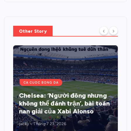
Other Story
CA CUOC BONG DA
Chelsea: ‘Người đông nhưng
không thể đánh trận’, bài toán
nan giải của Xabi Alonso
jacky
Tháng 7 23, 2026