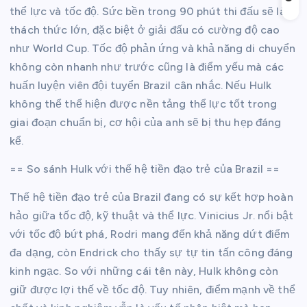
thể lực và tốc độ. Sức bền trong 90 phút thi đấu sẽ là
thách thức lớn, đặc biệt ở giải đấu có cường độ cao
như World Cup. Tốc độ phản ứng và khả năng di chuyển
không còn nhanh như trước cũng là điểm yếu mà các
huấn luyện viên đội tuyển Brazil cân nhắc. Nếu Hulk
không thể thể hiện được nền tảng thể lực tốt trong
giai đoạn chuẩn bị, cơ hội của anh sẽ bị thu hẹp đáng
kể.
== So sánh Hulk với thế hệ tiền đạo trẻ của Brazil ==
Thế hệ tiền đạo trẻ của Brazil đang có sự kết hợp hoàn
hảo giữa tốc độ, kỹ thuật và thể lực. Vinicius Jr. nổi bật
với tốc độ bứt phá, Rodri mang đến khả năng dứt điểm
đa dạng, còn Endrick cho thấy sự tự tin tấn công đáng
kinh ngạc. So với những cái tên này, Hulk không còn
giữ được lợi thế về tốc độ. Tuy nhiên, điểm mạnh về thể