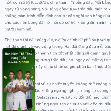
một con số kỷ lục, được chia thành 12 bảng đấu. Mỗi bản
ngay từ vòng bảng. Với tổng cộng 104 trận đấu diễn ra xu
những màn trình diễn đỉnh cao từ các ngôi sao hàng đầu 
cho các nền bóng đá mới nổi có cơ hội khẳng định mình,
người hâm mộ.
Thể thức thi đấu cũng được điều chỉnh để phù hợp với q
liệt để giành vé vào vòng trong. Hai đội đứng đầu mỗi bả
×
đội xếp thứ ba có thành tích tốt nhất cũng sẽ giành quyền
lực hết mình trong từng trận đấu, bởi ngay cả một vị trí
tiếp. Sự thay đổi này chắc chắn sẽ giữ chân bạn theo dõi
giá trị quyết định.
Và khi chúng ta nói về sự nhiệt huyết, không thể không 
tinh thần chiến đấu không ngừng nghỉ, sự ủng hộ cuồng nh
mỗi cuộc đối đầu Galatasaray vs bất kỳ đối thủ nào, chín
có bản lĩnh thép. Những ngôi sao đã quen với việc thi đấ
trải qua cảm giác thăng hoa sau mỗi bàn thắng hay sự th