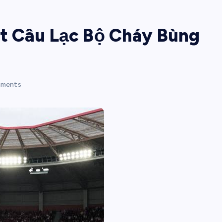
ệt Câu Lạc Bộ Cháy Bùng
ments