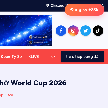
Chicago 12, Melborne City, USA
Đăng ký +88k
ự Đoán Tỷ Số
KLIVE
trực tiếp bóng đá
Chờ World Cup 2026
Cup 2026