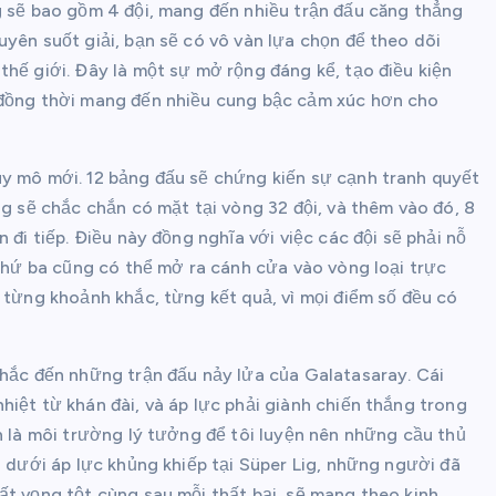
g sẽ bao gồm 4 đội, mang đến nhiều trận đấu căng thẳng
yên suốt giải, bạn sẽ có vô vàn lựa chọn để theo dõi
thế giới. Đây là một sự mở rộng đáng kể, tạo điều kiện
 đồng thời mang đến nhiều cung bậc cảm xúc hơn cho
uy mô mới. 12 bảng đấu sẽ chứng kiến sự cạnh tranh quyết
ng sẽ chắc chắn có mặt tại vòng 32 đội, và thêm vào đó, 8
 đi tiếp. Điều này đồng nghĩa với việc các đội sẽ phải nỗ
 thứ ba cũng có thể mở ra cánh cửa vào vòng loại trực
 từng khoảnh khắc, từng kết quả, vì mọi điểm số đều có
nhắc đến những trận đấu nảy lửa của Galatasaray. Cái
iệt từ khán đài, và áp lực phải giành chiến thắng trong
h là môi trường lý tưởng để tôi luyện nên những cầu thủ
u dưới áp lực khủng khiếp tại Süper Lig, những người đã
ất vọng tột cùng sau mỗi thất bại, sẽ mang theo kinh