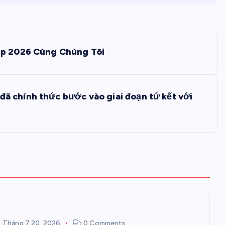
up 2026 Cùng Chúng Tôi
ã chính thức bước vào giai đoạn tứ kết với
Tháng 7 20, 2026
0 Comments