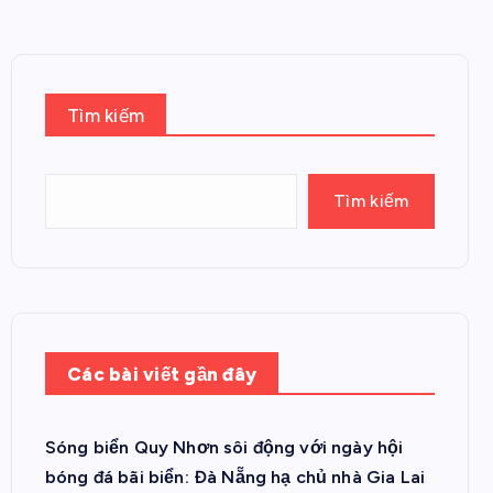
Tìm kiếm
Tìm kiếm
Các bài viết gần đây
Sóng biển Quy Nhơn sôi động với ngày hội
bóng đá bãi biển: Đà Nẵng hạ chủ nhà Gia Lai