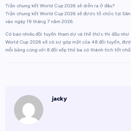
Trận chung kết World Cup 2026 sẽ diễn ra ở đâu?
Trận chung kết World Cup 2026 sẽ được tổ chức tại Sân
vào ngày 19 tháng 7 năm 2026.
Có bao nhiêu đội tuyển tham dự và thể thức thi đấu như
World Cup 2026 sẽ có sự góp mặt của 48 đội tuyển, được
mỗi bảng cùng với 8 đội xếp thứ ba có thành tích tốt nhấ
jacky