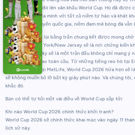
nghiệm quý báu đó lên sân khấu World Cup. Họ đã được ch
diện cho quốc gia mình với tất cả niềm tự hào và khát kh
lạc bộ hay đội tuyển quốc gia, niềm đam mê bóng đá vẫn l
Giải đấu sẽ khép lại bằng trận chung kết được mong chờ
MetLife tại New York/New Jersey sẽ là nơi chứng kiến kh
chủ nhân mới. Đây sẽ là một trận đấu không chỉ mang ý n
tinh thần thể thao toàn cầu. Từ những tiếng reo hò tại
vỡ òa cảm xúc tại MetLife, World Cup 2026 hứa hẹn sẽ l
sẽ không muốn bỏ lỡ bất kỳ giây phút nào. Và chúng tôi,
khắc đó.
Bạn có thể tự hỏi một vài điều về World Cup sắp tới:
Khi nào World Cup 2026 chính thức khởi tranh?
World Cup 2026 sẽ chính thức khai mạc vào ngày 11 thá
lịch sử này.