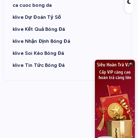
ca cuoc bong da
klive Dự Đoán Tỷ Số
klive Kết Quả Bóng Đá
klive Nhận Định Bóng Đá
klive Soi Kèo Bóng Đá
×
klive Tin Tức Bóng Đá