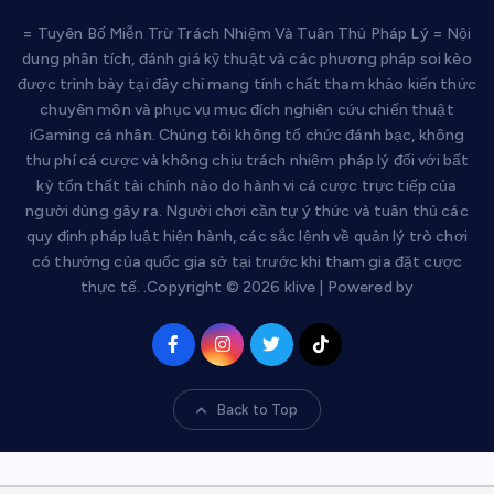
= Tuyên Bố Miễn Trừ Trách Nhiệm Và Tuân Thủ Pháp Lý = Nội
dung phân tích, đánh giá kỹ thuật và các phương pháp soi kèo
được trình bày tại đây chỉ mang tính chất tham khảo kiến thức
chuyên môn và phục vụ mục đích nghiên cứu chiến thuật
iGaming cá nhân. Chúng tôi không tổ chức đánh bạc, không
thu phí cá cược và không chịu trách nhiệm pháp lý đối với bất
kỳ tổn thất tài chính nào do hành vi cá cược trực tiếp của
người dùng gây ra. Người chơi cần tự ý thức và tuân thủ các
quy định pháp luật hiện hành, các sắc lệnh về quản lý trò chơi
có thưởng của quốc gia sở tại trước khi tham gia đặt cược
thực tế. .Copyright © 2026 klive | Powered by
Back to Top