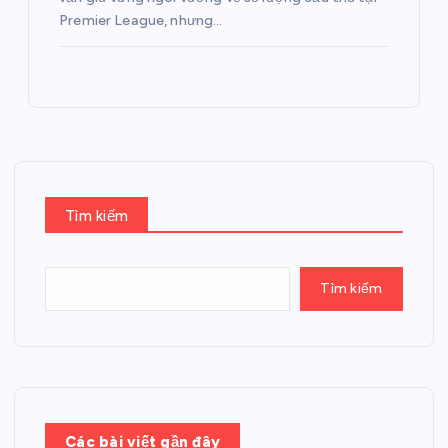
Premier League, nhưng…
Tìm kiếm
Tìm kiếm
Các bài viết gần đây