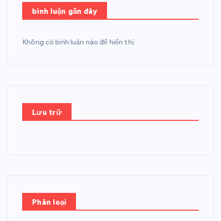
bình luận gần đây
Không có bình luận nào để hiển thị.
Lưu trữ
Phân loại