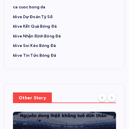
ca cuoc bong da
klive Dự Đoán Tỷ Số
klive Kết Quả Bóng Đá
klive Nhận Định Bóng Đá
klive Soi Kèo Bóng Đá
klive Tin Tức Bóng Đá
Other Story