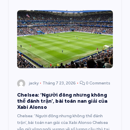
jacky
Tháng 7 23, 2026
0 Comments
Chelsea: ‘Người đông nhưng không
thể đánh trận’, bài toán nan giải của
Xabi Alonso
Chelsea: ‘Người đông nhưng không thể đánh
trận’, bài toán nan giải của Xabi Alonso Chelsea
vẫn giữ vững ngôi vương về số lượng cầu thủ tại