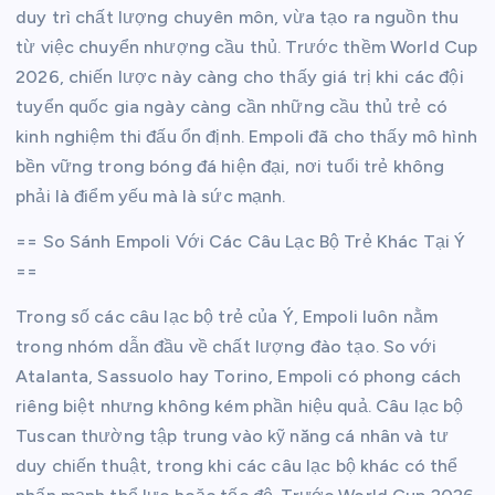
duy trì chất lượng chuyên môn, vừa tạo ra nguồn thu
từ việc chuyển nhượng cầu thủ. Trước thềm World Cup
2026, chiến lược này càng cho thấy giá trị khi các đội
tuyển quốc gia ngày càng cần những cầu thủ trẻ có
kinh nghiệm thi đấu ổn định. Empoli đã cho thấy mô hình
bền vững trong bóng đá hiện đại, nơi tuổi trẻ không
phải là điểm yếu mà là sức mạnh.
== So Sánh Empoli Với Các Câu Lạc Bộ Trẻ Khác Tại Ý
==
Trong số các câu lạc bộ trẻ của Ý, Empoli luôn nằm
trong nhóm dẫn đầu về chất lượng đào tạo. So với
Atalanta, Sassuolo hay Torino, Empoli có phong cách
riêng biệt nhưng không kém phần hiệu quả. Câu lạc bộ
Tuscan thường tập trung vào kỹ năng cá nhân và tư
duy chiến thuật, trong khi các câu lạc bộ khác có thể