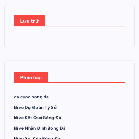
Lưu trữ
Phân loại
ca cuoc bong da
klive Dự Đoán Tỷ Số
klive Kết Quả Bóng Đá
klive Nhận Định Bóng Đá
klive Soi Kèo Bóng Đá