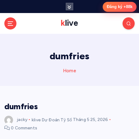
S
Đăng ký +88k
k
i
klive
p
t
o
c
dumfries
o
n
t
Home
e
n
t
dumfries
jacky
klive Dự Đoán Tỷ Số
Tháng 5 25, 2026
0 Comments