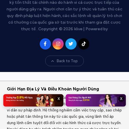
kỳ tổn thất tài chính nào do hành vi cá cược trực tiếp của
người dùng gây ra. Người chơi cần tự ý thức và tuân thủ các
quy định pháp luật hiện hành, các sắc lệnh về quản lý trò chơi
có thưởng của quốc gia sở tại trước khi tham gia đặt cược
thực tế. .Copyright © 2026 klive | Powered by
Back to Top
Giới Hạn Địa Lý Và Điều Khoản Người Dùng
Dịch vụ và các bộ lọc thông số của chúng tôi chỉ cung cấp cho đối
x
x
tượng người dùng từ đủ 18 tuổi trở lên, có đầy đủ năng lực hành
vi dân sự pháp định. Hệ thống nghiêm cấm việc truy cập, sao chép
hoặc phát tán thông tin này từ các quốc gia, vùng lãnh thổ áp
dụng lệnh cấm tuyệt đối đối với các hình thức cá cược trực tuyến.