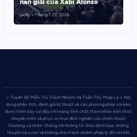
nan giải của Xabi Alonso
jacky
Tháng 7 23, 2026
= Tuyên Bố Miễn Trừ Trách Nhiệm Và Tuân Thủ Pháp Lý = Nội
dung phân tích, đánh giá kỹ thuật và các phương pháp soi kèo
được trình bày tại đây chỉ mang tính chất tham khảo kiến thức
chuyên môn và phục vụ mục đích nghiên cứu chiến thuật
iGaming cá nhân. Chúng tôi không tổ chức đánh bạc, không
thu phí cá cược và không chịu trách nhiệm pháp lý đối với bất