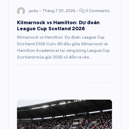
i
jacky
Tháng 7 20, 2026
0 Comments
v
Kilmarnock vs Hamilton: Dự đoán
League Cup Scotland 2026
i
Kilmarnock vs Hamilton: Dự đoán League Cup
Scotland 2026 Cuộc đối đầu giữa Kilmarnock và
ế
Hamilton Academical tại vòng bảng League Cup
Scotland mùa giải 2026 sẽ diễn ra vào…
t