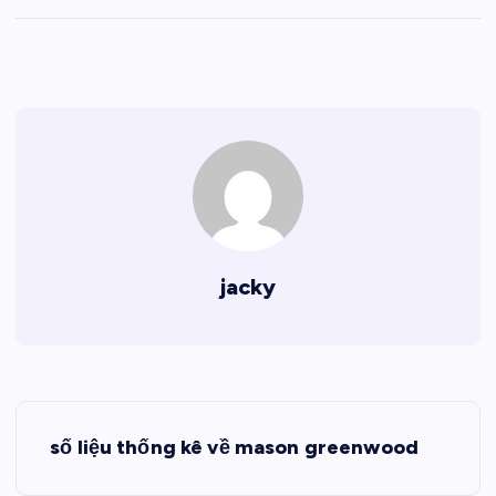
jacky
Đ
số liệu thống kê về mason greenwood
i