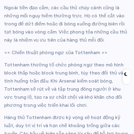
Ngoài tiền đạo cắm, các cầu thủ chạy cánh cũng là
những mối nguy hiểm thường trực. Họ có thể cắt vào
trong để dứt điểm hoặc đi bóng xuống đường biên rồi
tạt bóng vào vòng cấm. Việc phong tỏa những cầu thủ
này là nhiệm vụ ưu tiên của hàng thủ mỗi đội.
== Chiến thuật phòng ngự của Tottenham ==
Tottenham thường tổ chức phòng ngự theo mô hình
block thấp hoặc block trung bình, tùy theo đối thủ và
tình huống trận đấu. Khi Arsenal kiểm soát bóng,
Tottenham sẽ rút về và tập trung đông người ở khu
vực trung lộ, tạo ra sự chật chội và khó khăn cho đối
phương trong việc triển khai lối chơi.
Hàng thủ Tottenham được kỳ vọng sẽ hoạt động kỷ
luật, duy trì vị trí và hạn chế khoảng trống giữa các
tuyến. Các hậu vệ biên sẵn sàng lùi sâu để hỗ trợ trung