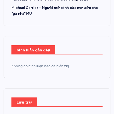
Michael Carrick – Người mở cánh cửa mơ ước cho
“gà nhà” MU
bình luận gần đây
Không có bình luận nào để hiển thị.
Lưu trữ