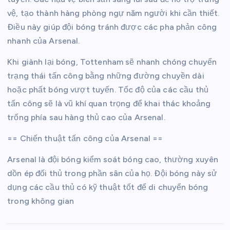
vệ, tạo thành hàng phòng ngự năm người khi cần thiết.
Điều này giúp đội bóng tránh được các pha phản công
nhanh của Arsenal.
Khi giành lại bóng, Tottenham sẽ nhanh chóng chuyển
trạng thái tấn công bằng những đường chuyền dài
hoặc phất bóng vượt tuyến. Tốc độ của các cầu thủ
tấn công sẽ là vũ khí quan trọng để khai thác khoảng
trống phía sau hàng thủ cao của Arsenal.
== Chiến thuật tấn công của Arsenal ==
Arsenal là đội bóng kiểm soát bóng cao, thường xuyên
dồn ép đối thủ trong phần sân của họ. Đội bóng này sử
dụng các cầu thủ có kỹ thuật tốt để di chuyển bóng
trong không gian