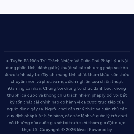
= Tuyên Bố Miễn Trừ Trách Nhiệm Và Tuân Thủ Pháp Lý = Nội
dung phân tích, đánh giá kỹ thuật và các phương pháp soi kèo
được trình bày tại đây chỉ mang tính chất tham khảo kiến thức
chuyên môn và phục vụ mục đích nghiên cứu chiến thuật
iGaming cá nhân. Chúng tôi không tổ chức đánh bạc, không
thu phí cá cược và không chịu trách nhiệm pháp lý đối với bất
kỳ tổn thất tài chính nào do hành vi cá cược trực tiếp của
người dùng gây ra. Người chơi cần tự ý thức và tuân thủ các
quy định pháp luật hiện hành, các sắc lệnh về quản lý trò chơi
có thưởng của quốc gia sở tại trước khi tham gia đặt cược
thực tế. .Copyright © 2026 klive | Powered by