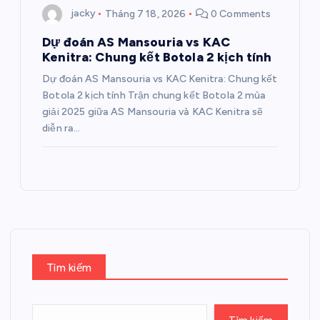
jacky
Tháng 7 18, 2026
0 Comments
Dự đoán AS Mansouria vs KAC
Kenitra: Chung kết Botola 2 kịch tính
Dự đoán AS Mansouria vs KAC Kenitra: Chung kết
Botola 2 kịch tính Trận chung kết Botola 2 mùa
giải 2025 giữa AS Mansouria và KAC Kenitra sẽ
diễn ra…
Tìm kiếm