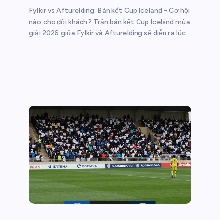
i
Fylkir vs Afturelding: Bán kết Cup Iceland – Cơ hội
nào cho đội khách? Trận bán kết Cup Iceland mùa
ế
giải 2026 giữa Fylkir và Afturelding sẽ diễn ra lúc…
t