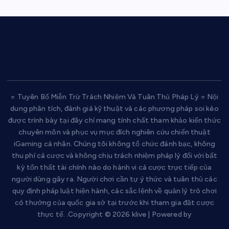
= Tuyên Bố Miễn Trừ Trách Nhiệm Và Tuân Thủ Pháp Lý = Nội
dung phân tích, đánh giá kỹ thuật và các phương pháp soi kèo
được trình bày tại đây chỉ mang tính chất tham khảo kiến thức
chuyên môn và phục vụ mục đích nghiên cứu chiến thuật
iGaming cá nhân. Chúng tôi không tổ chức đánh bạc, không
thu phí cá cược và không chịu trách nhiệm pháp lý đối với bất
kỳ tổn thất tài chính nào do hành vi cá cược trực tiếp của
người dùng gây ra. Người chơi cần tự ý thức và tuân thủ các
quy định pháp luật hiện hành, các sắc lệnh về quản lý trò chơi
có thưởng của quốc gia sở tại trước khi tham gia đặt cược
thực tế. .Copyright © 2026 klive | Powered by