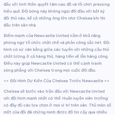
đấu với tinh thần quyết tâm cao độ và lối chơi pressing
hiệu quả. Đội bóng này không ngại đối đầu với bất kỳ
đối thủ nào, kể cả những ông lớn như Chelsea khi thi
đấu trên sân nhà.
Điểm mạnh của Newcastle United nằm ở khả năng
phòng ngự tổ chức chặt chẽ và phản công sắc nét. Đội
hình có sự cân bằng giữa các tuyến với những cầu thủ
chất lượng ở cả hàng thủ, hàng tiền vệ lẫn hàng công.
Điều này giúp Newcastle United có thể cạnh tranh
sòng phẳng với Chelsea trong mọi cuộc đối đầu.
== Đội Hình Dự Kiến Của Chelsea Trước Newcastle ==
Chelsea sẽ bước vào trận đấu với Newcastle United
với đội hình mạnh nhất có thể. Huấn luyện viên trưởng
có đầy đủ các lựa chọn ở mọi vị trí trên sân. Thủ môn số
một của đội đã chứng minh được độ tin cậy qua nhiều