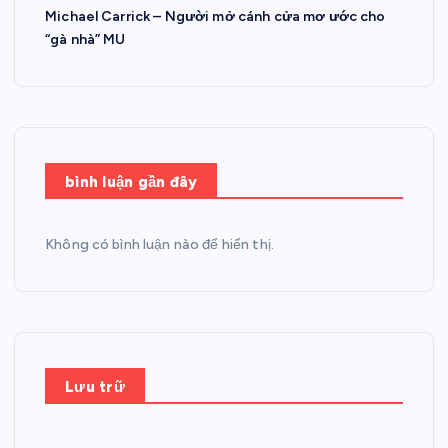
Michael Carrick – Người mở cánh cửa mơ ước cho
“gà nhà” MU
bình luận gần đây
Không có bình luận nào để hiển thị.
Lưu trữ