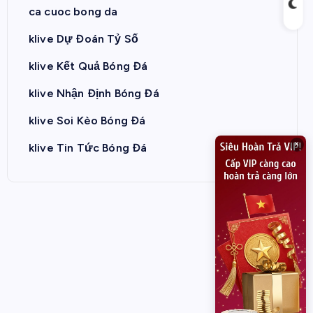
ca cuoc bong da
klive Dự Đoán Tỷ Số
klive Kết Quả Bóng Đá
klive Nhận Định Bóng Đá
klive Soi Kèo Bóng Đá
×
klive Tin Tức Bóng Đá