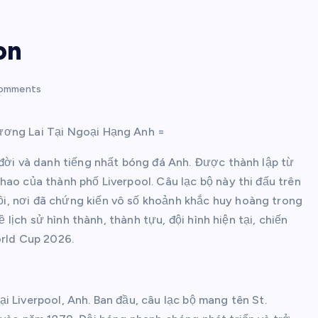
on
omments
ương Lai Tại Ngoại Hạng Anh =
 đời và danh tiếng nhất bóng đá Anh. Được thành lập từ
hao của thành phố Liverpool. Câu lạc bộ này thi đấu trên
i, nơi đã chứng kiến vô số khoảnh khắc huy hoàng trong
ề lịch sử hình thành, thành tựu, đội hình hiện tại, chiến
orld Cup 2026.
 Liverpool, Anh. Ban đầu, câu lạc bộ mang tên St.