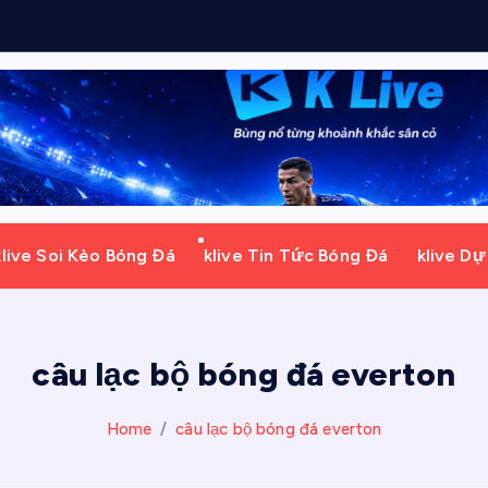
klive Soi Kèo Bóng Đá
klive Tin Tức Bóng Đá
klive D
câu lạc bộ bóng đá everton
Home
câu lạc bộ bóng đá everton