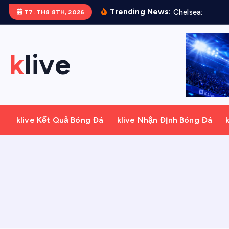
S
Trending News:
C
h
e
l
s
e
a
:
‘
N
g
ư
ờ
i
T7. TH8 8TH, 2026
k
i
p
klive
t
o
c
o
n
klive Kết Quả Bóng Đá
klive Nhận Định Bóng Đá
t
e
n
t