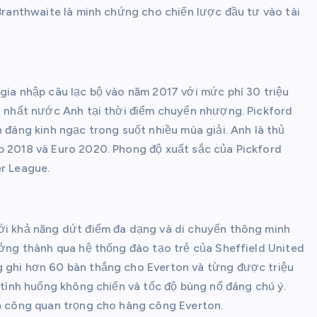
 Branthwaite là minh chứng cho chiến lược đầu tư vào tài
 gia nhập câu lạc bộ vào năm 2017 với mức phí 30 triệu
iá nhất nước Anh tại thời điểm chuyển nhượng. Pickford
h đáng kinh ngạc trong suốt nhiều mùa giải. Anh là thủ
p 2018 và Euro 2020. Phong độ xuất sắc của Pickford
er League.
với khả năng dứt điểm đa dạng và di chuyển thông minh
ưởng thành qua hệ thống đào tạo trẻ của Sheffield United
g ghi hơn 60 bàn thắng cho Everton và từng được triệu
c tình huống không chiến và tốc độ bùng nổ đáng chú ý.
ấn công quan trọng cho hàng công Everton.