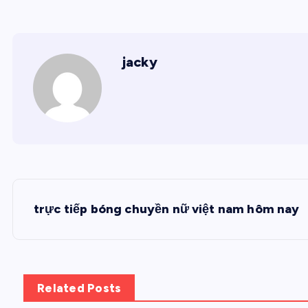
jacky
Đ
trực tiếp bóng chuyền nữ việt nam hôm nay
i
ề
Related Posts