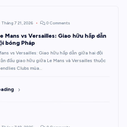
Tháng 7 21, 2026
0 Comments
e Mans vs Versailles: Giao hữu hấp dẫn
đội bóng Pháp
ans vs Versailles: Giao hữu hấp dẫn giữa hai đội
ận đấu giao hữu giữa Le Mans và Versailles thuộc
iendlies Clubs mùa…
eading