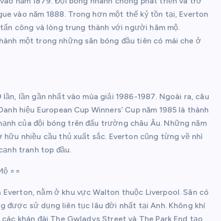
 vào năm 1879. Đội bóng nhanh chóng phát triển và trở
gue vào năm 1888. Trong hơn một thế kỷ tồn tại, Everton
á tấn công và lòng trung thành với người hâm mộ.
thành một trong những sân bóng đầu tiên có mái che ở
 lần, lần gần nhất vào mùa giải 1986-1987. Ngoài ra, câu
. Danh hiệu European Cup Winners’ Cup năm 1985 là thành
mạnh của đội bóng trên đấu trường châu Âu. Những năm
ở hữu nhiều cầu thủ xuất sắc. Everton cũng từng về nhì
 cạnh tranh top đầu.
Mộ ==
 Everton, nằm ở khu vực Walton thuộc Liverpool. Sân có
 được sử dụng liên tục lâu đời nhất tại Anh. Không khí
i các khán đài The Gwladys Street và The Park End tạo