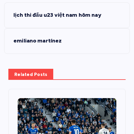
Đ
lịch thi đấu u23 việt nam hôm nay
i
ề
emiliano martínez
u
h
Related Posts
ư
ớ
n
g