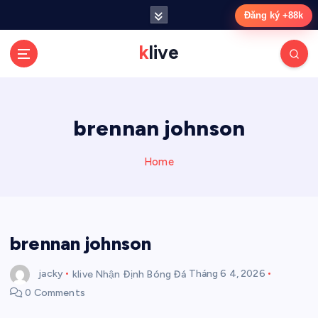
S
Đăng ký +88k
k
i
klive
p
t
o
c
brennan johnson
o
n
t
Home
e
n
t
brennan johnson
jacky
klive Nhận Định Bóng Đá
Tháng 6 4, 2026
0 Comments