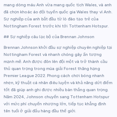
mang dòng máu Anh vừa mang quốc tịch Wales, và anh
đã chọn khoác áo đội tuyển quốc gia Wales thay vì Anh.
Sự nghiệp của anh bắt đầu từ lò đào tạo trẻ của
Nottingham Forest trước khi tới Tottenham Hotspur.
## Sự nghiệp câu lạc bộ của Brennan Johnson
Brennan Johnson khởi đầu sự nghiệp chuyên nghiệp tại
Nottingham Forest và nhanh chóng gây ấn tượng
mạnh mẽ. Anh được đôn lên đội một và trở thành cầu
thủ quan trọng trong mùa giải Forest thăng hạng
Premier League 2022. Phong cách chơi bóng nhanh
nhẹn, kỹ thuật cá nhân điêu luyện và khả năng dứt điểm
tốt đã giúp anh ghi được nhiều bàn thắng quan trọng.
Năm 2024, Johnson chuyển sang Tottenham Hotspur
với mức phí chuyển nhượng lớn, tiếp tục khẳng định
tên tuổi ở giải đấu hàng đầu thế giới.