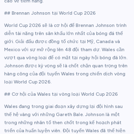
cao về tiềm năng.
## Brennan Johnson tại World Cup 2026
World Cup 2026 sẽ là cơ hội để Brennan Johnson trình
diễn tài năng trên sân khấu lớn nhất của bóng đá thế
giới. Giải đấu được đồng tổ chức tại Mỹ, Canada và
Mexico với sự mở rộng lên 48 đội tham dự. Wales cần
vượt qua vòng loại để có mặt tại ngày hội bóng đá lớn.
Johnson được kỳ vọng sẽ là chốt chặn quan trọng trên
hàng công của đội tuyển Wales trong chiến dịch vòng
loại World Cup 2026.
## Cơ hội của Wales tại vòng loại World Cup 2026
Wales đang trong giai đoạn xây dựng lại đội hình sau
thế hệ vàng với những Gareth Bale. Johnson là một
trong những nhân tố then chốt trong kế hoạch phát
triển của huấn luyện viên. Đội tuyển Wales đã thể hiện