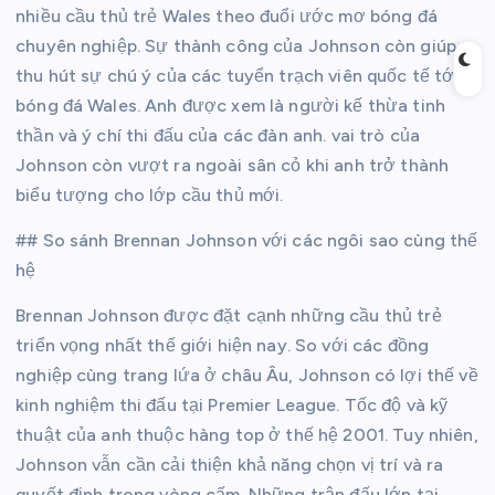
nhiều cầu thủ trẻ Wales theo đuổi ước mơ bóng đá
chuyên nghiệp. Sự thành công của Johnson còn giúp
thu hút sự chú ý của các tuyển trạch viên quốc tế tới
bóng đá Wales. Anh được xem là người kế thừa tinh
thần và ý chí thi đấu của các đàn anh. vai trò của
Johnson còn vượt ra ngoài sân cỏ khi anh trở thành
biểu tượng cho lớp cầu thủ mới.
## So sánh Brennan Johnson với các ngôi sao cùng thế
hệ
Brennan Johnson được đặt cạnh những cầu thủ trẻ
triển vọng nhất thế giới hiện nay. So với các đồng
nghiệp cùng trang lứa ở châu Âu, Johnson có lợi thế về
kinh nghiệm thi đấu tại Premier League. Tốc độ và kỹ
thuật của anh thuộc hàng top ở thế hệ 2001. Tuy nhiên,
Johnson vẫn cần cải thiện khả năng chọn vị trí và ra
quyết định trong vòng cấm. Những trận đấu lớn tại