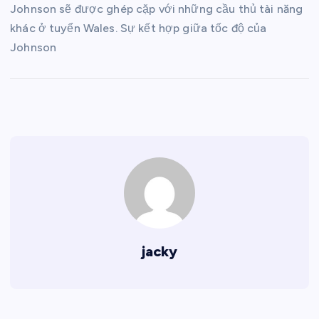
Johnson sẽ được ghép cặp với những cầu thủ tài năng
khác ở tuyển Wales. Sự kết hợp giữa tốc độ của
Johnson
jacky