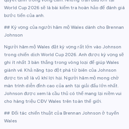
World Cup 2026 sẽ là bài kiểm tra hoàn hảo để đánh giá
bước tiến của anh.
## Kỳ vọng của người hâm mộ Wales dành cho Brennan
Johnson
Người hâm mộ Wales đặt kỳ vọng rất lớn vào Johnson
trong chiến dịch World Cup 2026. Anh được kỳ vọng sẽ
ghi ít nhất 3 bàn thắng trong vòng loại để giúp Wales
giành vé. Khả năng tạo đột phá từ biên của Johnson
được tin sẽ là vũ khí lợi hại. Người hâm mộ mong chờ
màn trình diễn đỉnh cao của anh tại giải đấu lớn nhất.
Johnson được xem là cầu thủ có thể mang lại niềm vui
cho hàng triệu CĐV Wales trên toàn thế giới.
## Đối tác chiến thuật của Brennan Johnson ở tuyển
Wales