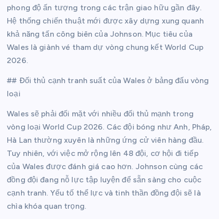
phong độ ấn tượng trong các trận giao hữu gần đây.
Hệ thống chiến thuật mới được xây dựng xung quanh
khả năng tấn công biên của Johnson. Mục tiêu của
Wales là giành vé tham dự vòng chung kết World Cup
2026.
## Đối thủ cạnh tranh suất của Wales ở bảng đấu vòng
loại
Wales sẽ phải đối mặt với nhiều đối thủ mạnh trong
vòng loại World Cup 2026. Các đội bóng như Anh, Pháp,
Hà Lan thường xuyên là những ứng cử viên hàng đầu.
Tuy nhiên, với việc mở rộng lên 48 đội, cơ hội đi tiếp
của Wales được đánh giá cao hơn. Johnson cùng các
đồng đội đang nỗ lực tập luyện để sẵn sàng cho cuộc
cạnh tranh. Yếu tố thể lực và tinh thần đồng đội sẽ là
chìa khóa quan trọng.