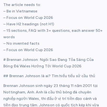
The article needs to:
– Be in Vietnamese
– Focus on World Cup 2026
– Have H2 headings (not H1)
– 15 sections, FAQ with 3+ questions, each answer 50+
words
– No invented facts
– Focus on World Cup 2026
# Brennan Johnson: Ngôi Sao Đang Tỏa Sáng Của
Bóng Đá Wales Hướng Tới World Cup 2026
## Brennan Johnson là ai? Tìm hiểu tiểu sử cầu thủ
Brennan Johnson sinh ngày 23 tháng 11 năm 2001 tại
Nottingham, Anh. Anh là cầu thủ bóng đá chuyên
nghiệp người Wales, thi đấu ở vị trí tiền đạo cánh và
tiền đạo trung tâm. Johnson có quốc tịch kép khi vừa