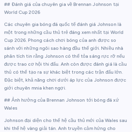
## Đánh giá của chuyên gia về Brennan Johnson tại
World Cup 2026
Các chuyên gia bóng đá quốc tế đánh giá Johnson là
một trong những cầu thủ trẻ đáng xem nhất tại World
Cup 2026. Phong cách chơi bóng của anh được so
sánh với những ngôi sao hàng đầu thế giới. Nhiều nhà
phân tích tin rằng Johnson có thể tỏa sáng rực rỡ nếu
được trao cơ hội thi đấu. Anh còn được đánh giá là cầu
thủ có thể tạo ra sự khác biệt trong các trận đấu lớn.
Đặc biệt, khả năng chơi dưới áp lực của Johnson được
giới chuyên mnia khen ngợi.
## Ảnh hưởng của Brennan Johnson tới bóng đá xứ
Wales
Johnson đại diện cho thế hệ cầu thủ mới của Wales sau
khi thế hệ vàng giải tán. Anh truyền cảm hứng cho