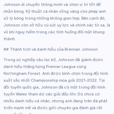
Johnson di chuyển thông minh và chọn vị trí tốt để
nhận bóng. Kỹ thuật cá nhân vững vàng cho phép anh
xử lý bóng trong những không gian hẹp. Bên cạnh đó,
Johnson còn sở hữu cú sút uy lực và chính xác từ xa, là
vũ khí nguy hiểm trong các tình huống đối mặt khung
thành.
## Thành tích và danh hiệu của Brennan Johnson
Trong sự nghiệp câu lạc bộ, Johnson đã giành được
danh hiệu thăng hạng Premier League cùng
Nottingham Forest. Anh được bình chọn trong đội hình
xuất sắc nhất Championship mùa giải 2021-2022. Tại
đội tuyển quốc gia, Johnson đã có mặt trong đội hình
tuyển Wales tham dự các giải đấu lớn. Dù chưa có
nhiều danh hiệu cá nhân, nhưng anh đang trên đà phát
triển mạnh mẽ và được giới chuyên gia đánh giá rất