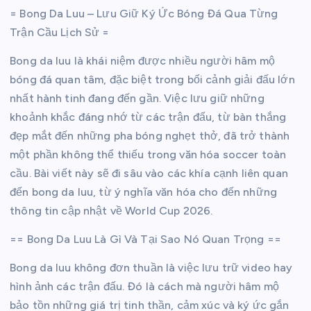
= Bong Da Luu – Lưu Giữ Ký Ức Bóng Đá Qua Từng
Trận Cầu Lịch Sử =
Bong da luu là khái niệm được nhiều người hâm mộ
bóng đá quan tâm, đặc biệt trong bối cảnh giải đấu lớn
nhất hành tinh đang đến gần. Việc lưu giữ những
khoảnh khắc đáng nhớ từ các trận đấu, từ bàn thắng
đẹp mắt đến những pha bóng nghẹt thở, đã trở thành
một phần không thể thiếu trong văn hóa soccer toàn
cầu. Bài viết này sẽ đi sâu vào các khía cạnh liên quan
đến bong da luu, từ ý nghĩa văn hóa cho đến những
thông tin cập nhật về World Cup 2026.
== Bong Da Luu Là Gì Và Tại Sao Nó Quan Trọng ==
Bong da luu không đơn thuần là việc lưu trữ video hay
hình ảnh các trận đấu. Đó là cách mà người hâm mộ
bảo tồn những giá trị tinh thần, cảm xúc và ký ức gắn