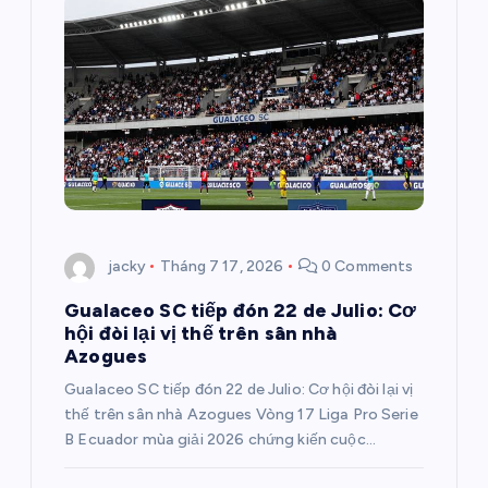
jacky
Tháng 7 17, 2026
0 Comments
Gualaceo SC tiếp đón 22 de Julio: Cơ
hội đòi lại vị thế trên sân nhà
Azogues
Gualaceo SC tiếp đón 22 de Julio: Cơ hội đòi lại vị
thế trên sân nhà Azogues Vòng 17 Liga Pro Serie
B Ecuador mùa giải 2026 chứng kiến cuộc…