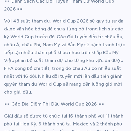
== Danh Sách Các Đội Tuyển Tham Dự World Cup
2026 ==
Với 48 suất tham dự, World Cup 2026 sẽ quy tụ sự đa
dạng văn hóa bóng đá chưa từng có trong lịch sử các
kỳ World Cup trước đó. Các đội tuyển đến từ châu Âu,
châu Á, châu Phi, Nam Mỹ và Bắc Mỹ sẽ cạnh tranh trực
tiếp tại nhiều thành phố khác nhau trên khắp Bắc Mỹ.
Việc phân bổ suất tham dự cho từng khu vực đã được
FIFA công bố chi tiết, trong đó châu Âu có nhiều suất
nhất với 16 đội. Nhiều đội tuyển mới lần đầu tiên giành
quyền tham dự World Cup sẽ mang đến luồng gió mới
cho giải đấu.
== Các Địa Điểm Thi Đấu World Cup 2026 ==
Giải đấu sẽ được tổ chức tại 16 thành phố với 11 thành
phố tại Hoa Kỳ, 3 thành phố tại Mexico và 2 thành phố