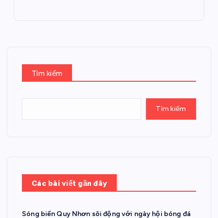
Tìm kiếm
Tìm kiếm
Các bài viết gần đây
Sóng biển Quy Nhơn sôi động với ngày hội bóng đá