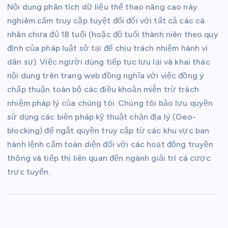
Nội dung phân tích dữ liệu thể thao nâng cao này
nghiêm cấm truy cập tuyệt đối đối với tất cả các cá
nhân chưa đủ 18 tuổi (hoặc độ tuổi thành niên theo quy
định của pháp luật sở tại để chịu trách nhiệm hành vi
dân sự). Việc người dùng tiếp tục lưu lại và khai thác
nội dung trên trang web đồng nghĩa với việc đồng ý
chấp thuận toàn bộ các điều khoản miễn trừ trách
nhiệm pháp lý của chúng tôi. Chúng tôi bảo lưu quyền
sử dụng các biện pháp kỹ thuật chặn địa lý (Geo-
blocking) để ngắt quyền truy cập từ các khu vực ban
hành lệnh cấm toàn diện đối với các hoạt động truyền
thông và tiếp thị liên quan đến ngành giải trí cá cược
trực tuyến.