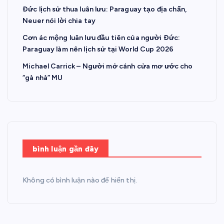
Đức lịch sử thua luân lưu: Paraguay tạo địa chấn,
Neuer nói lời chia tay
Cơn ác mộng luân lưu đầu tiên của người Đức:
Paraguay làm nên lịch sử tại World Cup 2026
Michael Carrick – Người mở cánh cửa mơ ước cho
“gà nhà” MU
bình luận gần đây
Không có bình luận nào để hiển thị.