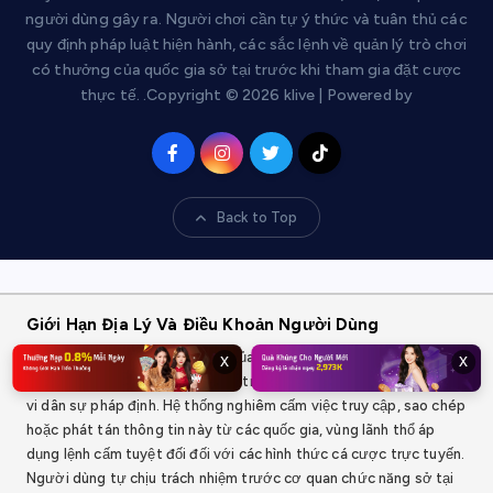
người dùng gây ra. Người chơi cần tự ý thức và tuân thủ các
quy định pháp luật hiện hành, các sắc lệnh về quản lý trò chơi
có thưởng của quốc gia sở tại trước khi tham gia đặt cược
thực tế. .Copyright © 2026 klive | Powered by
Back to Top
Giới Hạn Địa Lý Và Điều Khoản Người Dùng
Dịch vụ và các bộ lọc thông số của chúng tôi chỉ cung cấp cho đối
x
x
tượng người dùng từ đủ 18 tuổi trở lên, có đầy đủ năng lực hành
vi dân sự pháp định. Hệ thống nghiêm cấm việc truy cập, sao chép
hoặc phát tán thông tin này từ các quốc gia, vùng lãnh thổ áp
dụng lệnh cấm tuyệt đối đối với các hình thức cá cược trực tuyến.
Người dùng tự chịu trách nhiệm trước cơ quan chức năng sở tại