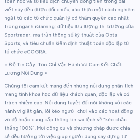
toán học và số liệu dịch chuyển dòng tiền trong bài
viết này đều được đối chiếu, xác thực một cách nghiêm
ngặt từ các tổ chức quản lý có thẩm quyền cao nhất
trong ngành iGaming: dữ liệu lưu lượng thị trường của
Sportradar, ma trận thông số kỹ thuật của Opta
Sports, và tiêu chuẩn kiểm định thuật toán độc lập từ
tổ chức eCOGRA.
= Độ Tin Cậy: Tôn Chỉ Vận Hành Và Cam Kết Chất
Lượng Nội Dung =
Chúng tôi cam kết mang đến những nội dung phân tích
mang tính khoa học dữ liệu khách quan, độc lập và có
trách nhiệm cao. Nội dung tuyệt đối nói không với các
hành vi giật gân, lôi kéo người chơi vào các hoạt động
vô độ hoặc cung cấp thông tin sai lệch về “kèo chắc
thắng 100%”. Mọi công cụ và phương pháp được chia
sẻ đều hướng tới việc giúp người dùng xây dựng tư