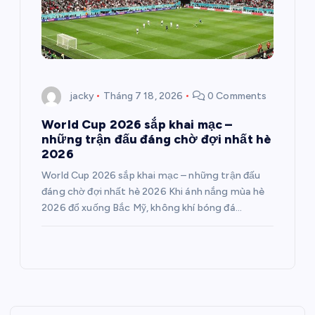
jacky
Tháng 7 18, 2026
0 Comments
World Cup 2026 sắp khai mạc –
những trận đấu đáng chờ đợi nhất hè
2026
World Cup 2026 sắp khai mạc – những trận đấu
đáng chờ đợi nhất hè 2026 Khi ánh nắng mùa hè
2026 đổ xuống Bắc Mỹ, không khí bóng đá…