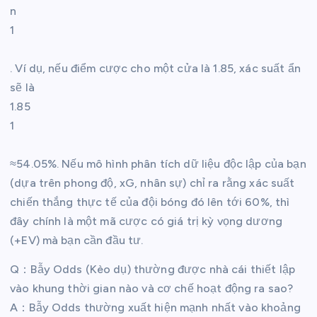
n
1
. Ví dụ, nếu điểm cược cho một cửa là 1.85, xác suất ẩn
sẽ là
1.85
1
≈54.05%. Nếu mô hình phân tích dữ liệu độc lập của bạn
(dựa trên phong độ, xG, nhân sự) chỉ ra rằng xác suất
chiến thắng thực tế của đội bóng đó lên tới 60%, thì
đây chính là một mã cược có giá trị kỳ vọng dương
(+EV) mà bạn cần đầu tư.
Q：Bẫy Odds (Kèo dụ) thường được nhà cái thiết lập
vào khung thời gian nào và cơ chế hoạt động ra sao?
A：Bẫy Odds thường xuất hiện mạnh nhất vào khoảng