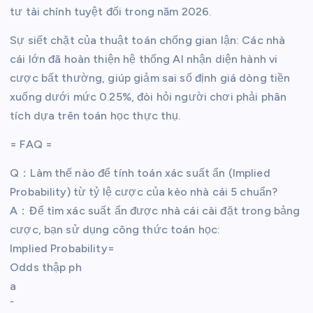
tư tài chính tuyệt đối trong năm 2026.
Sự siết chặt của thuật toán chống gian lận: Các nhà
cái lớn đã hoàn thiện hệ thống AI nhận diện hành vi
cược bất thường, giúp giảm sai số định giá dòng tiền
xuống dưới mức 0.25%, đòi hỏi người chơi phải phân
tích dựa trên toán học thực thụ.
= FAQ =
Q：Làm thế nào để tính toán xác suất ẩn (Implied
Probability) từ tỷ lệ cược của kèo nhà cái 5 chuẩn?
A：Để tìm xác suất ẩn được nhà cái cài đặt trong bảng
cược, bạn sử dụng công thức toán học:
Implied Probability=
Odds thập ph
a
ˆ