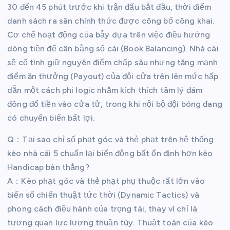
30 đến 45 phút trước khi trận đấu bắt đầu, thời điểm
danh sách ra sân chính thức được công bố công khai.
Cơ chế hoạt động của bẫy dựa trên việc điều hướng
dòng tiền để cân bằng sổ cái (Book Balancing). Nhà cái
sẽ cố tình giữ nguyên điểm chấp sâu nhưng tăng mạnh
điểm ăn thưởng (Payout) của đội cửa trên lên mức hấp
dẫn một cách phi logic nhằm kích thích tâm lý đám
đông đổ tiền vào cửa tử, trong khi nội bộ đội bóng đang
có chuyển biến bất lợi.
Q：Tại sao chỉ số phạt góc và thẻ phạt trên hệ thống
kèo nhà cái 5 chuẩn lại biến động bất ổn định hơn kèo
Handicap bàn thắng?
A：Kèo phạt góc và thẻ phạt phụ thuộc rất lớn vào
biến số chiến thuật tức thời (Dynamic Tactics) và
phong cách điều hành của trọng tài, thay vì chỉ là
tương quan lực lượng thuần túy. Thuật toán của kèo