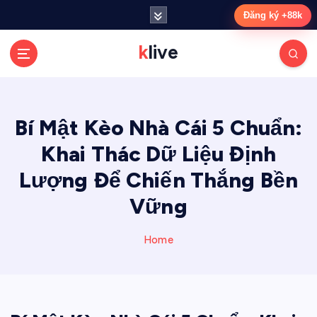
S
Đăng ký +88k
k
i
klive
p
t
o
c
Bí Mật Kèo Nhà Cái 5 Chuẩn:
o
n
Khai Thác Dữ Liệu Định
t
e
Lượng Để Chiến Thắng Bền
n
Vững
t
Home