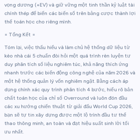
vọng dương (+EV) và giữ vững một tinh thần kỷ luật tài
chính thép để biến các biến số trên bảng cược thành lợi
thế toán học cho riêng mình.
= Tổng Kết =
Tóm lại, việc thấu hiểu và làm chủ hệ thống dữ liệu từ
kèo nhà cái 5 chuẩn đòi hỏi một quá trình rèn luyện tư
duy phân tích số liệu nghiêm túc, khả năng thích ứng
nhanh trước các biến động công nghệ của năm 2026 và
một hệ thống quản lý vốn nghiêm ngặt. Bằng cách áp
dụng chính xác quy trình phân tích 4 bước, hiểu rõ bản
chất toán học của chỉ số Overround và luôn đón đầu
các xu hướng chiến thuật từ giải đấu World Cup 2026,
bạn sẽ tự tin xây dựng được một lộ trình đầu tư thể
thao thông minh, an toàn và đạt hiệu suất sinh lời tối
ưu nhất.