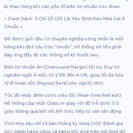
bị thao túng bởi các yếu tố biên lợi nhuận cực đoan.
= Danh Sách: 5 Chỉ Số Cốt Lõi Xác Định Kèo Nhà Cái 5
Chuẩn =
Để được giới đầu tư chuyên nghiệp công nhận là một
bảng kèo đạt cấu trúc “chuẩn”, hệ thống dữ liệu phải
đáp ứng đầy đủ các thông số kỹ thuật sau:
Biên lợi nhuận ẩn (Overround Margin) tối ưu: Duy trì
nghiêm ngặt ở mốc từ 2.5% đến 4.0%, giúp tối đa hóa
tỷ lệ hoàn vốn (Payout Rate) cho người chơi.
Tốc độ nhảy điểm cược siêu tốc (Real-time Refresh):
Hệ thống cập nhật Odds In-play với độ trễ dưới 0.5
giây thông qua kết nối API trực tiếp từ sân vận động.
Tích hợp sâu chỉ số bàn thắng kỳ vọng (xG): Đánh giá
sức mạnh hàng công và hàng thủ dựa trên mô hình dữ