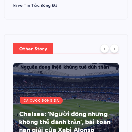
klive Tin Tức Bóng Đá
Other Story
CA CUOC BONG DA
ời đông nhưng
Đức lịch sử thua luân
 trận’, bài toán
Paraguay tạo địa ch
abi Alonso
nói lời chia tay