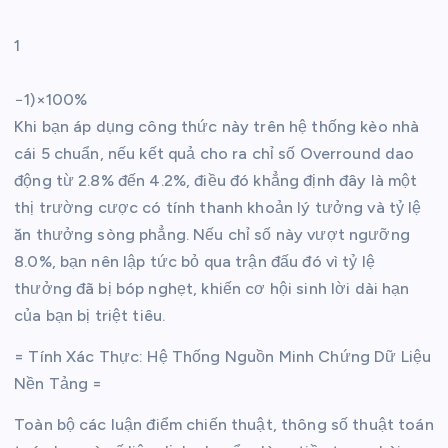
1
−1)×100%
Khi bạn áp dụng công thức này trên hệ thống kèo nhà
cái 5 chuẩn, nếu kết quả cho ra chỉ số Overround dao
động từ 2.8% đến 4.2%, điều đó khẳng định đây là một
thị trường cược có tính thanh khoản lý tưởng và tỷ lệ
ăn thưởng sòng phẳng. Nếu chỉ số này vượt ngưỡng
8.0%, bạn nên lập tức bỏ qua trận đấu đó vì tỷ lệ
thưởng đã bị bóp nghẹt, khiến cơ hội sinh lời dài hạn
của bạn bị triệt tiêu.
= Tính Xác Thực: Hệ Thống Nguồn Minh Chứng Dữ Liệu
Nền Tảng =
Toàn bộ các luận điểm chiến thuật, thông số thuật toán