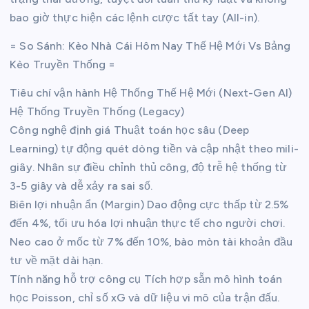
bao giờ thực hiện các lệnh cược tất tay (All-in).
= So Sánh: Kèo Nhà Cái Hôm Nay Thế Hệ Mới Vs Bảng
Kèo Truyền Thống =
Tiêu chí vận hành Hệ Thống Thế Hệ Mới (Next-Gen AI)
Hệ Thống Truyền Thống (Legacy)
Công nghệ định giá Thuật toán học sâu (Deep
Learning) tự động quét dòng tiền và cập nhật theo mili-
giây. Nhân sự điều chỉnh thủ công, độ trễ hệ thống từ
3-5 giây và dễ xảy ra sai số.
Biên lợi nhuận ẩn (Margin) Dao động cực thấp từ 2.5%
đến 4%, tối ưu hóa lợi nhuận thực tế cho người chơi.
Neo cao ở mốc từ 7% đến 10%, bào mòn tài khoản đầu
tư về mặt dài hạn.
Tính năng hỗ trợ công cụ Tích hợp sẵn mô hình toán
học Poisson, chỉ số xG và dữ liệu vi mô của trận đấu.