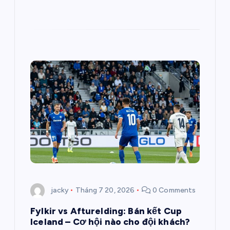
jacky
Tháng 7 20, 2026
0 Comments
Fylkir vs Afturelding: Bán kết Cup
Iceland – Cơ hội nào cho đội khách?