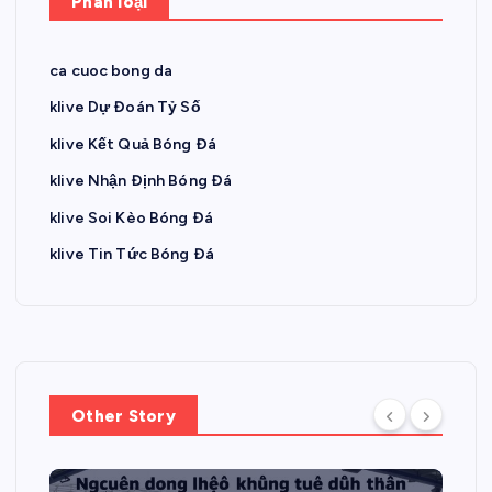
Phân loại
ca cuoc bong da
klive Dự Đoán Tỷ Số
klive Kết Quả Bóng Đá
klive Nhận Định Bóng Đá
klive Soi Kèo Bóng Đá
klive Tin Tức Bóng Đá
Other Story