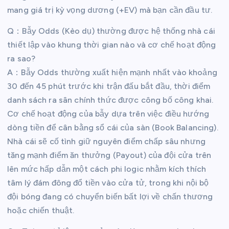
mang giá trị kỳ vọng dương (+EV) mà bạn cần đầu tư.
Q：Bẫy Odds (Kèo dụ) thường được hệ thống nhà cái
thiết lập vào khung thời gian nào và cơ chế hoạt động
ra sao?
A：Bẫy Odds thường xuất hiện mạnh nhất vào khoảng
30 đến 45 phút trước khi trận đấu bắt đầu, thời điểm
danh sách ra sân chính thức được công bố công khai.
Cơ chế hoạt động của bẫy dựa trên việc điều hướng
dòng tiền để cân bằng sổ cái của sàn (Book Balancing).
Nhà cái sẽ cố tình giữ nguyên điểm chấp sâu nhưng
tăng mạnh điểm ăn thưởng (Payout) của đội cửa trên
lên mức hấp dẫn một cách phi logic nhằm kích thích
tâm lý đám đông đổ tiền vào cửa tử, trong khi nội bộ
đội bóng đang có chuyển biến bất lợi về chấn thương
hoặc chiến thuật.