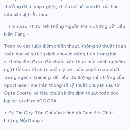
thưởng đã bị bóp nghẹt, khiến cơ hội sinh lời dài hạn
của bạn bị triệt tiêu.
= Tính Xác Thực: Hệ Thống Nguồn Minh Chứng Dữ Liệu
Nền Tảng =
Toàn bộ các luận điểm chiến thuật, thông số thuật toán
toán học và số liệu dịch chuyển dòng tiền trong bài
viết này đều được đối chiếu, xác thực một cách nghiêm
ngặt từ các tổ chức quản lý có thẩm quyền cao nhất
trong ngành iGaming: dữ liệu lưu lượng thị trường của
Sportradar, ma trận thông số kỹ thuật chuyên sâu từ
Opta Sports, và tiêu chuẩn kiểm định thuật toán độc
lập từ tổ chức eCOGRA.
= Độ Tin Cậy: Tôn Chỉ Vận Hành Và Cam Kết Chất
Lượng Nội Dung =