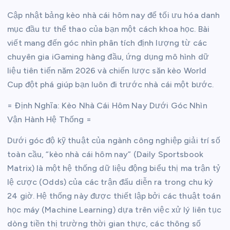
Cập nhật bảng kèo nhà cái hôm nay để tối ưu hóa danh
mục đầu tư thể thao của bạn một cách khoa học. Bài
viết mang đến góc nhìn phân tích định lượng từ các
chuyên gia iGaming hàng đầu, ứng dụng mô hình dữ
liệu tiên tiến năm 2026 và chiến lược săn kèo World
Cup đột phá giúp bạn luôn đi trước nhà cái một bước.
= Định Nghĩa: Kèo Nhà Cái Hôm Nay Dưới Góc Nhìn
Vận Hành Hệ Thống =
Dưới góc độ kỹ thuật của ngành công nghiệp giải trí số
toàn cầu, “kèo nhà cái hôm nay” (Daily Sportsbook
Matrix) là một hệ thống dữ liệu động biểu thị ma trận tỷ
lệ cược (Odds) của các trận đấu diễn ra trong chu kỳ
24 giờ. Hệ thống này được thiết lập bởi các thuật toán
học máy (Machine Learning) dựa trên việc xử lý liên tục
dòng tiền thị trường thời gian thực, các thông số