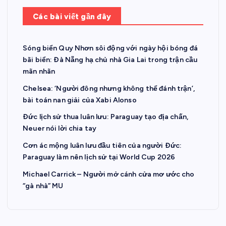
Các bài viết gần đây
Sóng biển Quy Nhơn sôi động với ngày hội bóng đá
bãi biển: Đà Nẵng hạ chủ nhà Gia Lai trong trận cầu
mãn nhãn
Chelsea: ‘Người đông nhưng không thể đánh trận’,
bài toán nan giải của Xabi Alonso
Đức lịch sử thua luân lưu: Paraguay tạo địa chấn,
Neuer nói lời chia tay
Cơn ác mộng luân lưu đầu tiên của người Đức:
Paraguay làm nên lịch sử tại World Cup 2026
Michael Carrick – Người mở cánh cửa mơ ước cho
“gà nhà” MU