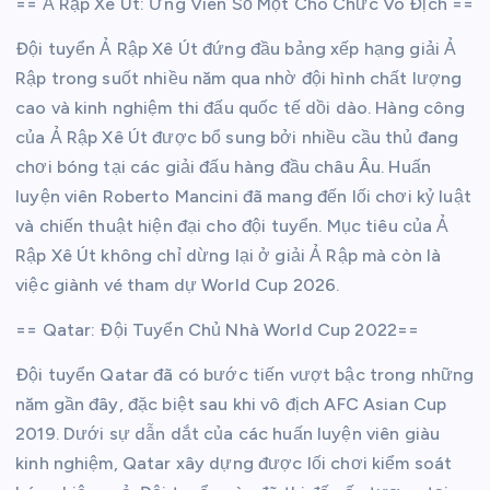
== Ả Rập Xê Út: Ứng Viên Số Một Cho Chức Vô Địch ==
Đội tuyển Ả Rập Xê Út đứng đầu bảng xếp hạng giải Ả
Rập trong suốt nhiều năm qua nhờ đội hình chất lượng
cao và kinh nghiệm thi đấu quốc tế dồi dào. Hàng công
của Ả Rập Xê Út được bổ sung bởi nhiều cầu thủ đang
chơi bóng tại các giải đấu hàng đầu châu Âu. Huấn
luyện viên Roberto Mancini đã mang đến lối chơi kỷ luật
và chiến thuật hiện đại cho đội tuyển. Mục tiêu của Ả
Rập Xê Út không chỉ dừng lại ở giải Ả Rập mà còn là
việc giành vé tham dự World Cup 2026.
== Qatar: Đội Tuyển Chủ Nhà World Cup 2022==
Đội tuyển Qatar đã có bước tiến vượt bậc trong những
năm gần đây, đặc biệt sau khi vô địch AFC Asian Cup
2019. Dưới sự dẫn dắt của các huấn luyện viên giàu
kinh nghiệm, Qatar xây dựng được lối chơi kiểm soát