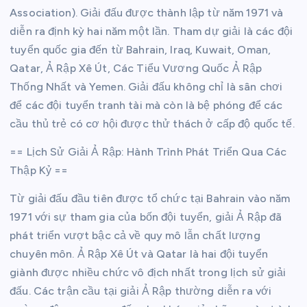
Association). Giải đấu được thành lập từ năm 1971 và
diễn ra định kỳ hai năm một lần. Tham dự giải là các đội
tuyển quốc gia đến từ Bahrain, Iraq, Kuwait, Oman,
Qatar, Ả Rập Xê Út, Các Tiểu Vương Quốc Ả Rập
Thống Nhất và Yemen. Giải đấu không chỉ là sân chơi
để các đội tuyển tranh tài mà còn là bệ phóng để các
cầu thủ trẻ có cơ hội được thử thách ở cấp độ quốc tế.
== Lịch Sử Giải Ả Rập: Hành Trình Phát Triển Qua Các
Thập Kỷ ==
Từ giải đấu đầu tiên được tổ chức tại Bahrain vào năm
1971 với sự tham gia của bốn đội tuyển, giải Ả Rập đã
phát triển vượt bậc cả về quy mô lẫn chất lượng
chuyên môn. Ả Rập Xê Út và Qatar là hai đội tuyển
giành được nhiều chức vô địch nhất trong lịch sử giải
đấu. Các trận cầu tại giải Ả Rập thường diễn ra với