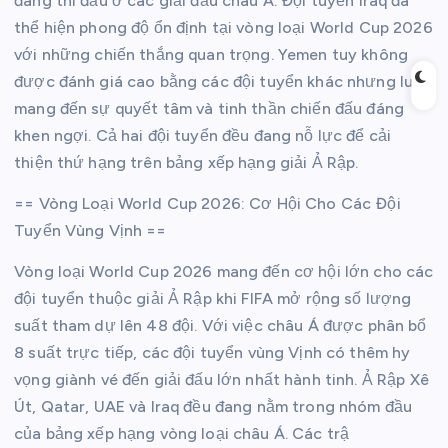
đang thi đấu ở các giải đấu châu Á. Đội tuyển Iraq đã
thể hiện phong độ ổn định tại vòng loại World Cup 2026
với những chiến thắng quan trọng. Yemen tuy không
được đánh giá cao bằng các đội tuyển khác nhưng luôn
mang đến sự quyết tâm và tinh thần chiến đấu đáng
khen ngợi. Cả hai đội tuyển đều đang nỗ lực để cải
thiện thứ hạng trên bảng xếp hạng giải Ả Rập.
== Vòng Loại World Cup 2026: Cơ Hội Cho Các Đội
Tuyển Vùng Vịnh ==
Vòng loại World Cup 2026 mang đến cơ hội lớn cho các
đội tuyển thuộc giải Ả Rập khi FIFA mở rộng số lượng
suất tham dự lên 48 đội. Với việc châu Á được phân bổ
8 suất trực tiếp, các đội tuyển vùng Vịnh có thêm hy
vọng giành vé đến giải đấu lớn nhất hành tinh. Ả Rập Xê
Út, Qatar, UAE và Iraq đều đang nằm trong nhóm đầu
của bảng xếp hạng vòng loại châu Á. Các trậ