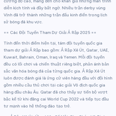
cường độ cao, mang đến cho khán giả những màn trình
diễn kịch tính và đầy bất ngờ. Nhiều trận derby vùng
Vịnh đã trở thành những trận đấu kinh điển trong lịch
sử bóng đá khu vực.
== Các Đội Tuyển Tham Dự Giải Ả Rập 2025 ==
Tính đến thời điểm hiện tại, tám đội tuyển quốc gia
tham dự giải Ả Rập bao gồm: Ả Rập Xê Út, Qatar, UAE,
Kuwait, Bahrain, Oman, Iraq và Yemen. Mỗi đội tuyển
đều có lối chơi và chiến thuật riêng biệt, phản ánh bản
sắc văn hóa bóng đá của từng quốc gia. Ả Rập Xê Út
luôn được đánh giá là ứng cử viên hàng đầu với đội hình
gồm nhiều cầu thủ chơi tại các giải Vô địch quốc gia
hàng đầu châu Âu. Qatar đã cho thấy sự tiến bộ vượt
bậc kể từ khi đăng cai World Cup 2022 và tiếp tục đầu
tư mạnh vào hệ thống đào tạo trẻ.