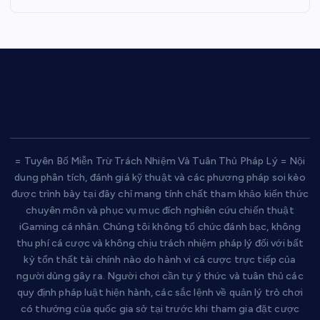
= Tuyên Bố Miễn Trừ Trách Nhiệm Và Tuân Thủ Pháp Lý = Nội
dung phân tích, đánh giá kỹ thuật và các phương pháp soi kèo
được trình bày tại đây chỉ mang tính chất tham khảo kiến thức
chuyên môn và phục vụ mục đích nghiên cứu chiến thuật
iGaming cá nhân. Chúng tôi không tổ chức đánh bạc, không
thu phí cá cược và không chịu trách nhiệm pháp lý đối với bất
kỳ tổn thất tài chính nào do hành vi cá cược trực tiếp của
người dùng gây ra. Người chơi cần tự ý thức và tuân thủ các
quy định pháp luật hiện hành, các sắc lệnh về quản lý trò chơi
có thưởng của quốc gia sở tại trước khi tham gia đặt cược