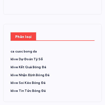
Phân loại
ca cuoc bong da
klive Dự Đoán Tỷ Số
klive Kết Quả Bóng Đá
klive Nhận Định Bóng Đá
klive Soi Kèo Bóng Đá
klive Tin Tức Bóng Đá