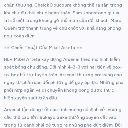
chấn thương. Cheick Doucoure không thể ra sân trong
khi chờ đợi hồi phục hoàn toàn. Sam Johnstone giữ vị
trí số một trong khung gỗ thủ môn của đội khách. Marc
Guehi trở thành trung vệ chủ chốt với khả năng phòng
ngự toàn diện.
== Chiến Thuật Của Mikel Arteta ==
HLV Mikel Arteta xây dựng Arsenal theo mô hình kiểm
soát bóng chủ động. Đội hình 4-3-3 với hai tiền vệ box-
to-box hỗ trợ tuyến trên. Arsenal thường pressing cao
ngay từ phần sân đối phương để gây áp lực. Những pha
phối hợp ngắn và di chuyển không bóng được thực
hiện xuyên suốt trận đấu.
Arsenal tận dụng tốt các tình huống cố định với những
cầu thủ cao lớn. Bukayo Saka thường xuyên cắt vào
trong từ cánh phải để tung ra những pha dứt điểm. Đội