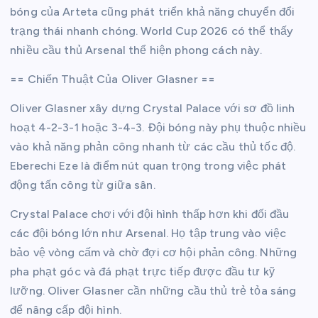
bóng của Arteta cũng phát triển khả năng chuyển đổi
trạng thái nhanh chóng. World Cup 2026 có thể thấy
nhiều cầu thủ Arsenal thể hiện phong cách này.
== Chiến Thuật Của Oliver Glasner ==
Oliver Glasner xây dựng Crystal Palace với sơ đồ linh
hoạt 4-2-3-1 hoặc 3-4-3. Đội bóng này phụ thuộc nhiều
vào khả năng phản công nhanh từ các cầu thủ tốc độ.
Eberechi Eze là điểm nút quan trọng trong việc phát
động tấn công từ giữa sân.
Crystal Palace chơi với đội hình thấp hơn khi đối đầu
các đội bóng lớn như Arsenal. Họ tập trung vào việc
bảo vệ vòng cấm và chờ đợi cơ hội phản công. Những
pha phạt góc và đá phạt trực tiếp được đầu tư kỹ
lưỡng. Oliver Glasner cần những cầu thủ trẻ tỏa sáng
để nâng cấp đội hình.