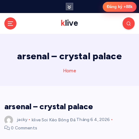
S
Đăng ký +88k
k
i
klive
p
t
o
c
arsenal – crystal palace
o
n
t
Home
e
n
t
arsenal – crystal palace
jacky
klive Soi Kèo Bóng Đá
Tháng 6 4, 2026
0 Comments