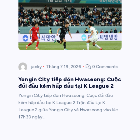
jacky
Tháng 7 19, 2026
0 Comments
Yongin City tiếp đón Hwaseong: Cuộc
đối đầu kém hấp dẫu tại K League 2
Yongin City tiếp đón Hwaseong: Cuộc đối đầu
kém hấp dẫu tại K League 2 Trận đấu tại K
League 2 giữa Yongin City và Hwaseong vào lúc
17h30 ngày…