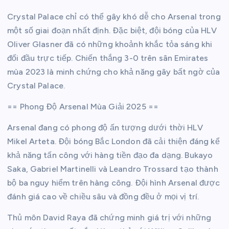
Crystal Palace chỉ có thể gây khó dễ cho Arsenal trong
một số giai đoạn nhất định. Đặc biệt, đội bóng của HLV
Oliver Glasner đã có những khoảnh khắc tỏa sáng khi
đối đầu trực tiếp. Chiến thắng 3-0 trên sân Emirates
mùa 2023 là minh chứng cho khả năng gây bất ngờ của
Crystal Palace.
== Phong Độ Arsenal Mùa Giải 2025 ==
Arsenal đang có phong độ ấn tượng dưới thời HLV
Mikel Arteta. Đội bóng Bắc London đã cải thiện đáng kể
khả năng tấn công với hàng tiền đạo đa dạng. Bukayo
Saka, Gabriel Martinelli và Leandro Trossard tạo thành
bộ ba nguy hiểm trên hàng công. Đội hình Arsenal được
đánh giá cao về chiều sâu và đồng đều ở mọi vị trí.
Thủ môn David Raya đã chứng minh giá trị với những