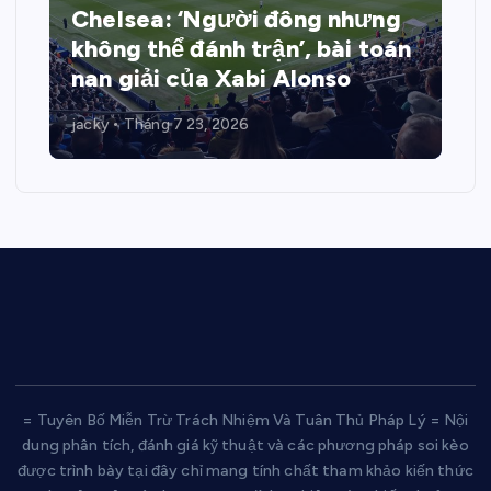
Chelsea: ‘Người đông nhưng
không thể đánh trận’, bài toán
nan giải của Xabi Alonso
jacky
Tháng 7 23, 2026
= Tuyên Bố Miễn Trừ Trách Nhiệm Và Tuân Thủ Pháp Lý = Nội
dung phân tích, đánh giá kỹ thuật và các phương pháp soi kèo
được trình bày tại đây chỉ mang tính chất tham khảo kiến thức